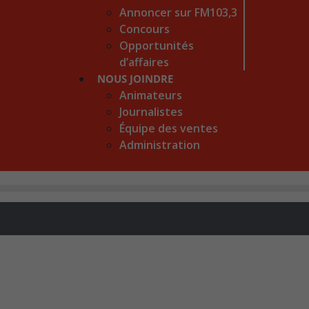
Annoncer sur FM103,3
Concours
Opportunités
d’affaires
NOUS JOINDRE
Animateurs
Journalistes
Équipe des ventes
Administration