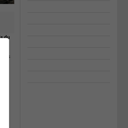
is du
essus
igné
ation