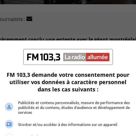
journaliste :
a récemment conclu une entente avec le géant montréala
echnologie de mouvement développée par D-BOX dans le proc
ce d’immersion des joueurs.
FM 103,3 demande votre consentement pour
utiliser vos données à caractère personnel
en Mailhot s’est dit ravi de ce nouveau partenariat et a soul
dans les cas suivants :
nce partout dans le monde.
Publicités et contenu personnalisés, mesure de performance des
s la réalité virtuelle et le divertissement immersif.
publicités et du contenu, études d’audience et développement de
services
obiles destinés aux marchés du divertissement et de la simul
Stocker et/ou accéder à des informations sur un appareil