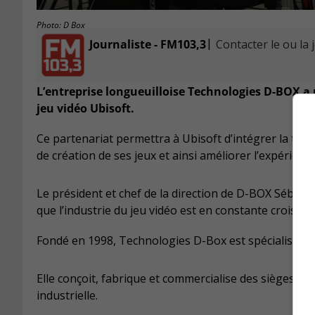
Photo: D Box
|
Journaliste - FM103,3
Contacter le ou la 
L’entreprise longueuilloise Technologies D-BOX 
jeu vidéo Ubisoft.
Ce partenariat permettra à Ubisoft d’intégrer la t
de création de ses jeux et ainsi améliorer l’expérien
Le président et chef de la direction de D-BOX Sébasti
que l’industrie du jeu vidéo est en constante croissa
Fondé en 1998, Technologies D-Box est spécialisée dan
Elle conçoit, fabrique et commercialise des sièges m
industrielle.