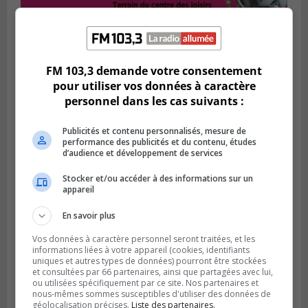
Publié le 1 août 2026 à 16h03
Le Festival Kaput propose des activités
FM 103,3 demande votre consentement
récupératrices
pour utiliser vos données à caractère
personnel dans les cas suivants :
Publicités et contenu personnalisés, mesure de
performance des publicités et du contenu, études
d’audience et développement de services
Stocker et/ou accéder à des informations sur un
appareil
En savoir plus
Vos données à caractère personnel seront traitées, et les
informations liées à votre appareil (cookies, identifiants
uniques et autres types de données) pourront être stockées
LONGUEUIL
et consultées par 66 partenaires, ainsi que partagées avec lui,
Publié le 31 juillet 2026 à 09h28
ou utilisées spécifiquement par ce site. Nos partenaires et
Alexandre Da Costa s’en va diriger au
nous-mêmes sommes susceptibles d'utiliser des données de
Mexique
géolocalisation précises.
Liste des partenaires.