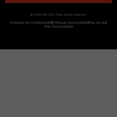
© 2026 FM 103,3 Tous droits réservés.
Politique de confidentialité
Politique d’accessibilité
Plan du site
Plan d'accessibilite
Comment installer notre vignette sur votre
appareil mobile