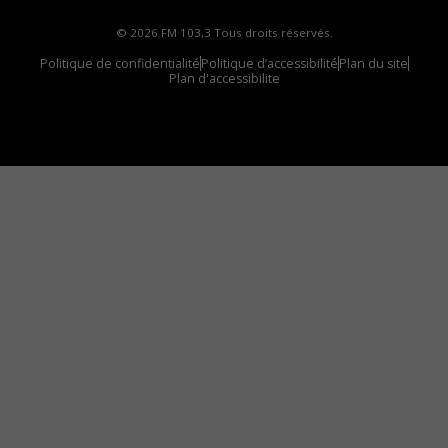
© 2026 FM 103,3 Tous droits réservés.
Politique de confidentialité
Politique d’accessibilité
Plan du site
Plan d'accessibilite
Comment installer notre vignette sur votre
appareil mobile