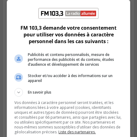
BOUCHERVILLE
Publié le 27 juillet 2026 à 19h58
Metro prend les moyens pour protéger son
FM 103,3 demande votre consentement
personnel cadre
pour utiliser vos données à caractère
personnel dans les cas suivants :
Publicités et contenu personnalisés, mesure de
performance des publicités et du contenu, études
d’audience et développement de services
Stocker et/ou accéder à des informations sur un
appareil
En savoir plus
Vos données à caractère personnel seront traitées, et les
informations liées à votre appareil (cookies, identifiants
LONGUEUIL
uniques et autres types de données) pourront être stockées
Publié le 26 juillet 2026 à 15h54
et consultées par 66 partenaires, ainsi que partagées avec lui,
Le Marché saisonnier de Longueuil débute
ou utilisées spécifiquement par ce site. Nos partenaires et
sa troisième édition
nous-mêmes sommes susceptibles d'utiliser des données de
géolocalisation précises.
Liste des partenaires.