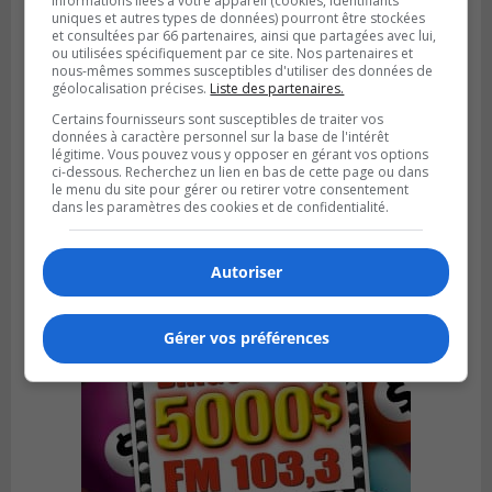
informations liées à votre appareil (cookies, identifiants
uniques et autres types de données) pourront être stockées
et consultées par 66 partenaires, ainsi que partagées avec lui,
ou utilisées spécifiquement par ce site. Nos partenaires et
nous-mêmes sommes susceptibles d'utiliser des données de
géolocalisation précises.
Liste des partenaires.
Certains fournisseurs sont susceptibles de traiter vos
SAINT-CATHERINE
données à caractère personnel sur la base de l'intérêt
Publié le 30 juillet 2026 à 07h58
Sainte-Catherine prolonge son aide
légitime. Vous pouvez vous y opposer en gérant vos options
ci-dessous. Recherchez un lien en bas de cette page ou dans
financière au Complexe Le Partage
le menu du site pour gérer ou retirer votre consentement
dans les paramètres des cookies et de confidentialité.
Autoriser
Gérer vos préférences