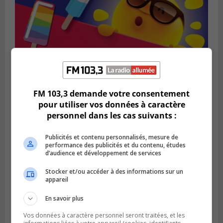
FM 103,3 demande votre consentement
pour utiliser vos données à caractère
personnel dans les cas suivants :
SAINT-BRUNO-DE-MONTARVILLE
Publié le 2 août 2026 à 08h06
La Fête des parcs est de retour à Saint-
Publicités et contenu personnalisés, mesure de
Bruno
performance des publicités et du contenu, études
d’audience et développement de services
Stocker et/ou accéder à des informations sur un
appareil
En savoir plus
Vos données à caractère personnel seront traitées, et les