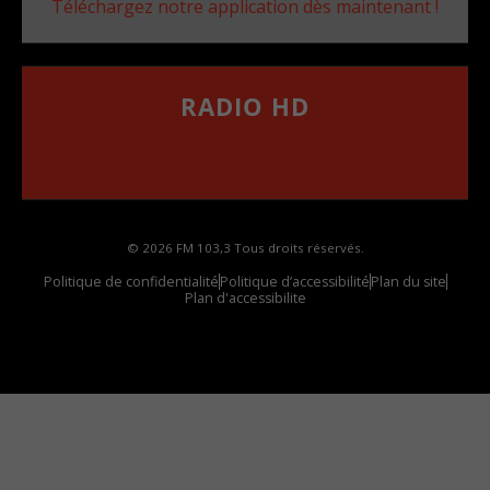
Téléchargez notre application dès maintenant !
RADIO HD
••••••••••••••••••
Comment synthoniser la fréquence HD dans
votre voiture
© 2026 FM 103,3 Tous droits réservés.
Politique de confidentialité
Politique d’accessibilité
Plan du site
Plan d'accessibilite