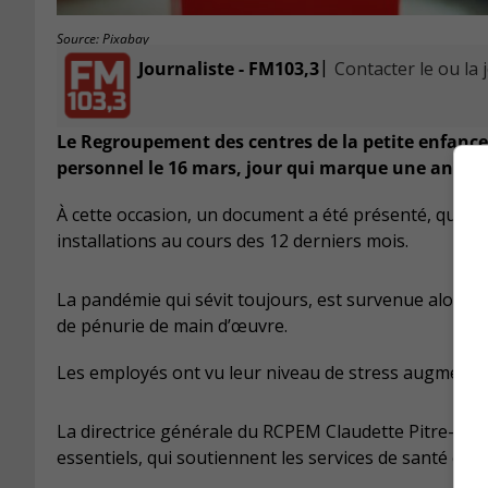
Source: Pixabay
|
Journaliste - FM103,3
Contacter le ou la 
Le Regroupement des centres de la petite enfance 
personnel le 16 mars, jour qui marque une année 
À cette occasion, un document a été présenté, qui il
installations au cours des 12 derniers mois.
La pandémie qui sévit toujours, est survenue alors 
de pénurie de main d’œuvre.
Les employés ont vu leur niveau de stress augmenter e
La directrice générale du RCPEM Claudette Pitre-Robi
essentiels, qui soutiennent les services de santé et l