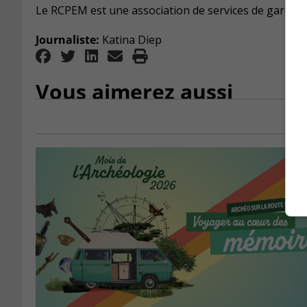
Le RCPEM est une association de services de garde à 
Journaliste:
Katina Diep
Vous aimerez aussi