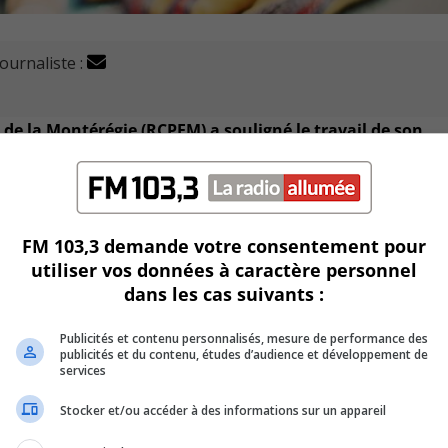
journaliste :
de la Montérégie (RCPEM) a souligné le travail de son
de lutte contre la COVID-19.
lustre comment les mesures sanitaires ont été implantées da
FM 103,3 demande votre consentement pour
utiliser vos données à caractère personnel
que le réseau des CPE compose avec des défis de développem
dans les cas suivants :
Publicités et contenu personnalisés, mesure de performance des
t leur bien-être au travail a été affecté.
publicités et du contenu, études d’audience et développement de
services
n, a rappelé que les équipes sont formées de travailleurs
Stocker et/ou accéder à des informations sur un appareil
es besoins de l’économie.