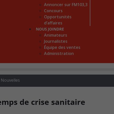
Annoncer sur FM103,3
Concours
Opportunités
d’affaires
NOUS JOINDRE
Animateurs
Journalistes
Équipe des ventes
Administration
,
Nouvelles
emps de crise sanitaire