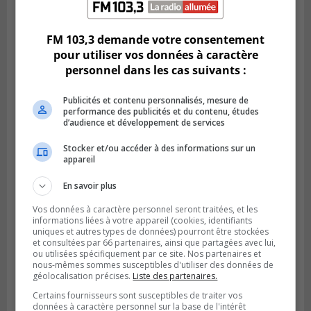
Brossard
FM 103,3 demande votre consentement
pour utiliser vos données à caractère
personnel dans les cas suivants :
Publicités et contenu personnalisés, mesure de
performance des publicités et du contenu, études
d’audience et développement de services
Stocker et/ou accéder à des informations sur un
appareil
En savoir plus
GREENFIELD PARK
Publié le 31 juillet 2026 à 16h45
Vos données à caractère personnel seront traitées, et les
Des firmes de Longueuil vont participer
informations liées à votre appareil (cookies, identifiants
aux méga-travaux de l’hôpital Charles-
uniques et autres types de données) pourront être stockées
Le Moyne
et consultées par 66 partenaires, ainsi que partagées avec lui,
ou utilisées spécifiquement par ce site. Nos partenaires et
nous-mêmes sommes susceptibles d'utiliser des données de
géolocalisation précises.
Liste des partenaires.
Certains fournisseurs sont susceptibles de traiter vos
données à caractère personnel sur la base de l'intérêt