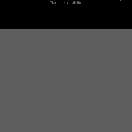
Plan d'accessibilite
Comment installer notre vignette sur votre
appareil mobile
Vous avez envie d’écouter le FM 103,3 ou notre
nouvelle fréquence Coyote New Country