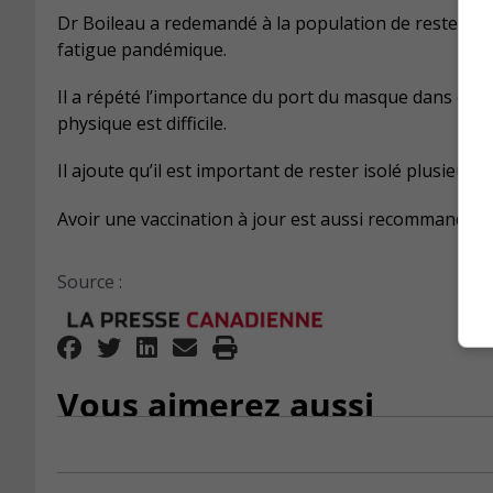
Dr Boileau a redemandé à la population de rester vig
fatigue pandémique.
Il a répété l’importance du port du masque dans des 
physique est difficile.
Il ajoute qu’il est important de rester isolé plusieur
Avoir une vaccination à jour est aussi recommandé.
Source :
Vous aimerez aussi