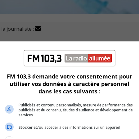
la journaliste :
undi une autre campagne de vaccination de dose de rappel
 CHSLD et dans des résidences privées pour aînés (RPA).
FM 103,3 demande votre consentement pour
et la première dose de rappel est de trois mois ou plus.
utiliser vos données à caractère personnel
dans les cas suivants :
 rappel est de cinq mois ou plus.
Publicités et contenu personnalisés, mesure de performance des
Santé publique, le Dr Luc Boileau, a annoncé que le Québec
publicités et du contenu, études d’audience et développement de
fforts de vaccination contre la COVID-19.
services
Stocker et/ou accéder à des informations sur un appareil
 fort probable à l’automne, avec le retour à l’école.