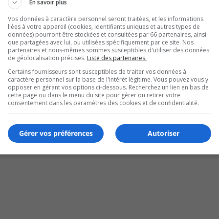
En savoir plus
ilante et d’adopter certaines mesures de protection, malgré 
Vos données à caractère personnel seront traitées, et les informations
liées à votre appareil (cookies, identifiants uniques et autres types de
données) pourront être stockées et consultées par 66 partenaires, ainsi
lieux bondés de personnes et où le respect de la distanciati
que partagées avec lui, ou utilisées spécifiquement par ce site. Nos
partenaires et nous-mêmes sommes susceptibles d'utiliser des données
de géolocalisation précises.
Liste des partenaires.
Certains fournisseurs sont susceptibles de traiter vos données à
s jours à l’apparition de symptômes.
caractère personnel sur la base de l'intérêt légitime. Vous pouvez vous y
opposer en gérant vos options ci-dessous. Recherchez un lien en bas de
cette page ou dans le menu du site pour gérer ou retirer votre
consentement dans les paramètres des cookies et de confidentialité.
Gérer vos préférences
Autoriser