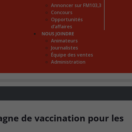
Annoncer sur FM103,3
Concours
Opportunités
d’affaires
NOUS JOINDRE
Animateurs
Journalistes
Équipe des ventes
Administration
gne de vaccination pour les