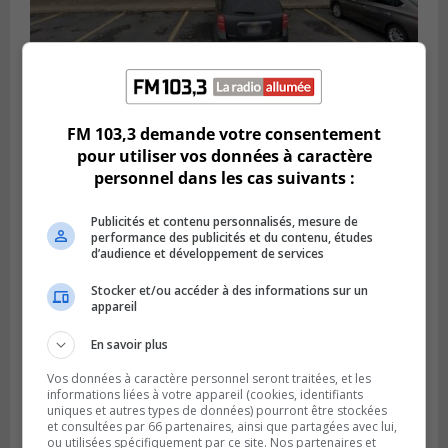
BROSSARD
Publié le 2 août 2026 à 23h04
FM 103,3 demande votre consentement
Rappel de quatre produits alimentaires à
pour utiliser vos données à caractère
Brossard
personnel dans les cas suivants :
Publicités et contenu personnalisés, mesure de
performance des publicités et du contenu, études
d’audience et développement de services
Stocker et/ou accéder à des informations sur un
appareil
En savoir plus
Vos données à caractère personnel seront traitées, et les
informations liées à votre appareil (cookies, identifiants
uniques et autres types de données) pourront être stockées
et consultées par 66 partenaires, ainsi que partagées avec lui,
GREENFIELD PARK
ou utilisées spécifiquement par ce site. Nos partenaires et
Publié le 31 juillet 2026 à 16h45