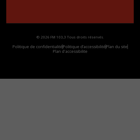
••••••••••••••••••
Comment synthoniser la fréquence HD dans
votre voiture
© 2026 FM 103,3 Tous droits réservés.
Politique de confidentialité
Politique d’accessibilité
Plan du site
Plan d'accessibilite