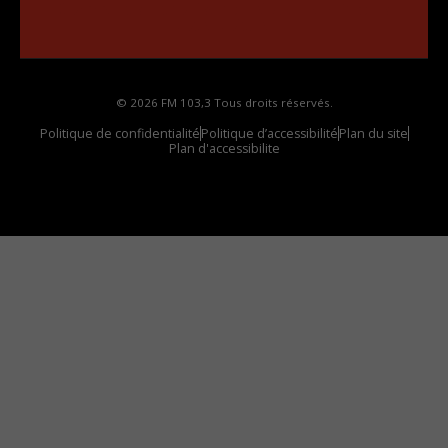
Comment synthoniser la fréquence HD dans
votre voiture
© 2026 FM 103,3 Tous droits réservés.
Politique de confidentialité
Politique d’accessibilité
Plan du site
Plan d'accessibilite