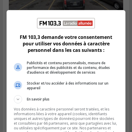
BROSSARD
Publié le 2 août 2026 à 23h04
Rappel de quatre produits alimentaires à
FM 103,3 demande votre consentement
Brossard
pour utiliser vos données à caractère
personnel dans les cas suivants :
Publicités et contenu personnalisés, mesure de
performance des publicités et du contenu, études
d’audience et développement de services
Stocker et/ou accéder à des informations sur un
appareil
En savoir plus
Vos données à caractère personnel seront traitées, et les
informations liées à votre appareil (cookies, identifiants
uniques et autres types de données) pourront être stockées
GREENFIELD PARK
et consultées par 66 partenaires, ainsi que partagées avec lui,
Publié le 31 juillet 2026 à 16h45
ou utilisées spécifiquement par ce site. Nos partenaires et
Des firmes de Longueuil vont participer