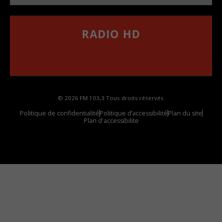
RADIO HD
••••••••••••••••••
Comment synthoniser la fréquence HD dans
votre voiture
© 2026 FM 103,3 Tous droits réservés.
Politique de confidentialité
Politique d’accessibilité
Plan du site
Plan d'accessibilite