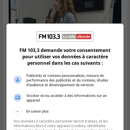
FM 103,3 demande votre consentement
pour utiliser vos données à caractère
personnel dans les cas suivants :
Publié le 6 juillet 2026 à 11h18
Climat Québec dévoile deux candidats
Publicités et contenu personnalisés, mesure de
pour l’Agglomération
performance des publicités et du contenu, études
d’audience et développement de services
Stocker et/ou accéder à des informations sur un
appareil
En savoir plus
Vos données à caractère personnel seront traitées, et les
informations liées à votre appareil (cookies, identifiants