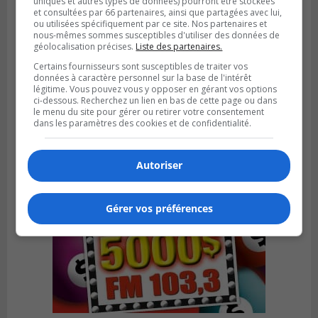
uniques et autres types de données) pourront être stockées
et consultées par 66 partenaires, ainsi que partagées avec lui,
ou utilisées spécifiquement par ce site. Nos partenaires et
nous-mêmes sommes susceptibles d'utiliser des données de
géolocalisation précises.
Liste des partenaires.
Certains fournisseurs sont susceptibles de traiter vos
Publié le 6 juillet 2026 à 09h33
données à caractère personnel sur la base de l'intérêt
Longueuil conclue un contrat pour
légitime. Vous pouvez vous y opposer en gérant vos options
valoriser des cendres d’incinération
ci-dessous. Recherchez un lien en bas de cette page ou dans
le menu du site pour gérer ou retirer votre consentement
dans les paramètres des cookies et de confidentialité.
Autoriser
Gérer vos préférences