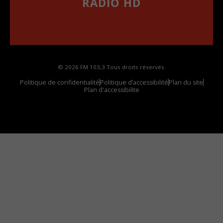
RADIO HD
••••••••••••••••••
Comment synthoniser la fréquence HD dans
votre voiture
© 2026 FM 103,3 Tous droits réservés.
Politique de confidentialité
Politique d’accessibilité
Plan du site
Plan d'accessibilite