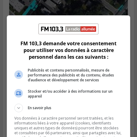
GREENFIELD PARK
Publié le 6 août 2026 à 13h45
Greenfield Park veut s’armer contre les
FM 103,3 demande votre consentement
fortes
pour utiliser vos données à caractère
pluies
personnel dans les cas suivants :
Publicités et contenu personnalisés, mesure de
performance des publicités et du contenu, études
d’audience et développement de services
Stocker et/ou accéder à des informations sur un
appareil
En savoir plus
Vos données à caractère personnel seront traitées, et les
informations liées à votre appareil (cookies, identifiants
uniques et autres types de données) pourront être stockées
et consultées par 66 partenaires, ainsi que partagées avec lui,