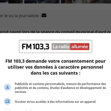
r le ou la journaliste :
sé savoir lors de la séance du conseil municipal d’avril qu’
 au Réseau de transport de Longueuil (RTL).
étés de transport en commun dans plusieurs villes de la provi
nt, mais aussi le maintien de leurs activités.
FM 103,3 demande votre consentement pour
s années d’expériences des réseaux et l’achalandage qui expl
utiliser vos données à caractère personnel
dans les cas suivants :
U
00:00
U
Publicités et contenu personnalisés, mesure de performance des
publicités et du contenu, études d’audience et développement de
Ar
l d’administration du RTL le mois dernier.
services
ke
 Châtelier qui y siégeait depuis deux ans et demi.
to
Stocker et/ou accéder à des informations sur un appareil
in