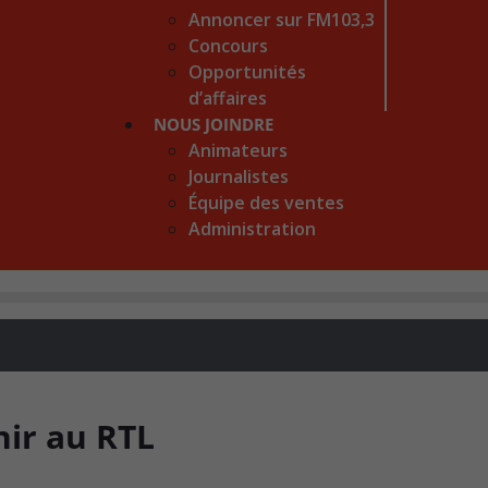
Annoncer sur FM103,3
Concours
Opportunités
d’affaires
NOUS JOINDRE
Animateurs
Journalistes
Équipe des ventes
Administration
nir au RTL