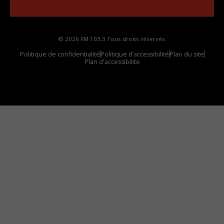
votre voiture
© 2026 FM 103,3 Tous droits réservés.
Politique de confidentialité
Politique d’accessibilité
Plan du site
Plan d'accessibilite
Comment installer notre vignette sur votre