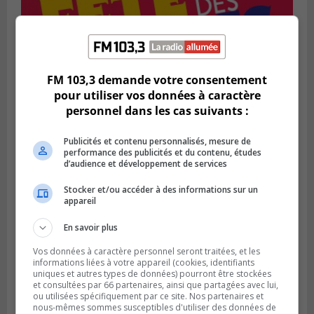
SAINT-BRUNO-DE-MONTARVILLE
Publié le 2 août 2026 à 08h06
FM 103,3 demande votre consentement
La Fête des parcs est de retour à Saint-
pour utiliser vos données à caractère
Bruno
personnel dans les cas suivants :
Publicités et contenu personnalisés, mesure de
performance des publicités et du contenu, études
d’audience et développement de services
Stocker et/ou accéder à des informations sur un
appareil
En savoir plus
Vos données à caractère personnel seront traitées, et les
informations liées à votre appareil (cookies, identifiants
uniques et autres types de données) pourront être stockées
et consultées par 66 partenaires, ainsi que partagées avec lui,
SAINT-CATHERINE
ou utilisées spécifiquement par ce site. Nos partenaires et
Publié le 30 juillet 2026 à 07h58
nous-mêmes sommes susceptibles d'utiliser des données de
Sainte-Catherine prolonge son aide