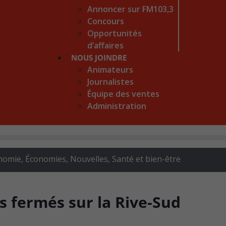
Annoncer sur FM103,3
Concours
Opportunités
d’affaires
NOUS JOINDRE
Animateurs
Journalistes
Équipe des ventes
Administration
nomie
,
Économies
,
Nouvelles
,
Santé et bien-être
s fermés sur la Rive-Sud