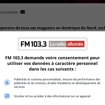
journaliste :
poraire de tous ses magasins en Amérique du Nord, inc
ements de sport, en a fait l’annonce sur son compte Instagr
FM 103,3 demande votre consentement pour
que Aritzia du centre d’achat CF Promenades Saint-Bruno fe
utiliser vos données à caractère personnel
é Les Affaires.
dans les cas suivants :
), l’horaire limité a été confirmé dimanche dans un nouv
Publicités et contenu personnalisés, mesure de performance des
publicités et du contenu, études d’audience et développement de
services
e location depuis la semaine dernière.
Stocker et/ou accéder à des informations sur un appareil