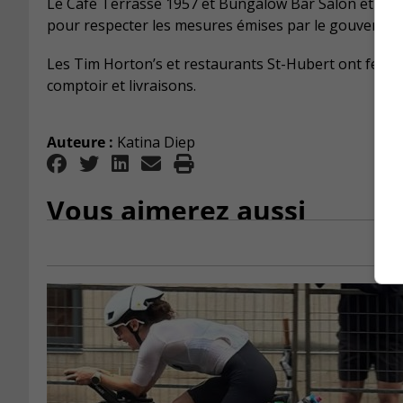
Le Café Terrasse 1957 et Bungalow Bar Salon et le R
pour respecter les mesures émises par le gouverne
Les Tim Horton’s et restaurants St-Hubert ont fermé 
comptoir et livraisons.
Auteure :
Katina Diep
Vous aimerez aussi