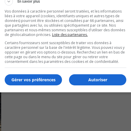
esto Pub St-Mark de la rue St-Charles à Longueuil sont fer
En savoir plus
ment.
Vos données à caractère personnel seront traitées, et les informations
liées à votre appareil (cookies, identifiants uniques et autres types de
lundi leurs salles à manger, ne conservant que les services
données) pourront être stockées et consultées par 66 partenaires, ainsi
que partagées avec lui, ou utilisées spécifiquement par ce site. Nos
partenaires et nous-mêmes sommes susceptibles d'utiliser des données
de géolocalisation précises.
Liste des partenaires.
Certains fournisseurs sont susceptibles de traiter vos données à
caractère personnel sur la base de l'intérêt légitime. Vous pouvez vous y
opposer en gérant vos options ci-dessous. Recherchez un lien en bas de
cette page ou dans le menu du site pour gérer ou retirer votre
consentement dans les paramètres des cookies et de confidentialité.
Gérer vos préférences
Autoriser