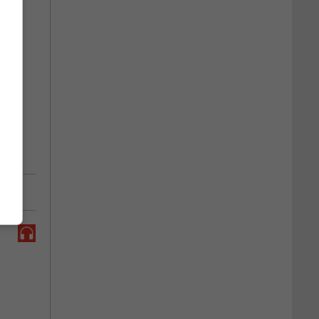
més
 au