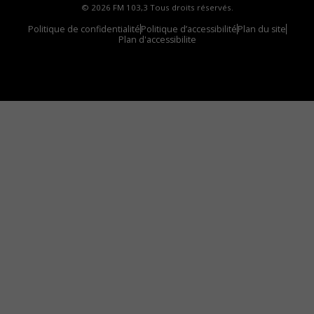
© 2026 FM 103,3 Tous droits réservés.
Politique de confidentialité
Politique d’accessibilité
Plan du site
Plan d'accessibilite
Comment installer notre vignette sur votre
appareil mobile