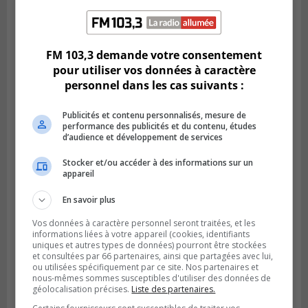
STE-JULIE
Publié le 8 août 2026 à 07h59
Le programme Potager de Sainte-Julie
lance sa cinquième édition
FM 103,3 demande votre consentement
pour utiliser vos données à caractère
personnel dans les cas suivants :
Publicités et contenu personnalisés, mesure de
performance des publicités et du contenu, études
d’audience et développement de services
Stocker et/ou accéder à des informations sur un
appareil
En savoir plus
Vos données à caractère personnel seront traitées, et les
informations liées à votre appareil (cookies, identifiants
LONGUEUIL
uniques et autres types de données) pourront être stockées
Publié le 7 août 2026 à 14h10
Les résidents de Longueuil souhaitent la
et consultées par 66 partenaires, ainsi que partagées avec lui,
ou utilisées spécifiquement par ce site. Nos partenaires et
transparence dans l’affaire Tabarah
nous-mêmes sommes susceptibles d'utiliser des données de
géolocalisation précises.
Liste des partenaires.