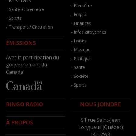
- Faits divers
- Bien-être
- Santé et bien-être
- Emploi
- Sports
- Finances
- Transport / Circulation
- Infos citoyennes
- Loisirs
ÉMISSIONS
- Musique
Avec la participation du
- Politique
gouvernement du
- Santé
Canada
- Société
- Sports
BINGO RADIO
NOUS JOINDRE
91,rue Saint-Jean
À PROPOS
Longueuil (Québec)
J4H 2W8