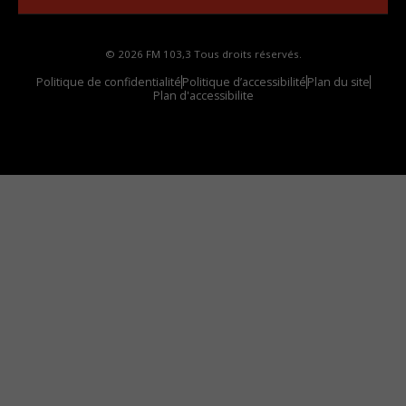
© 2026 FM 103,3 Tous droits réservés.
Politique de confidentialité
Politique d’accessibilité
Plan du site
Plan d'accessibilite
Comment installer notre vignette sur votre
appareil mobile