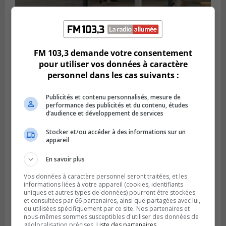
LA PRAIRIE
Publié le 5 août 2026 à 11h59
La Prairie loue des espaces de glace
FM 103,3 demande votre consentement
jusqu’en avril 2027
pour utiliser vos données à caractère
personnel dans les cas suivants :
Publicités et contenu personnalisés, mesure de
performance des publicités et du contenu, études
d’audience et développement de services
Stocker et/ou accéder à des informations sur un
appareil
En savoir plus
Vos données à caractère personnel seront traitées, et les
informations liées à votre appareil (cookies, identifiants
uniques et autres types de données) pourront être stockées
LA PRAIRIE
et consultées par 66 partenaires, ainsi que partagées avec lui,
Publié le 4 août 2026 à 15h50
ou utilisées spécifiquement par ce site. Nos partenaires et
Le mur du rempart de La Prairie retrouve
nous-mêmes sommes susceptibles d'utiliser des données de
sa jeunesse
géolocalisation précises.
Liste des partenaires.