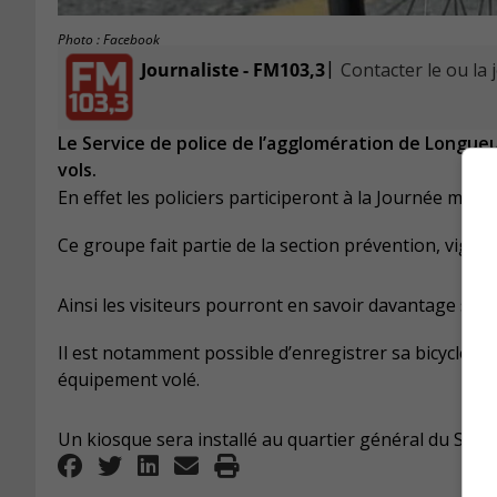
Photo : Facebook
|
Journaliste - FM103,3
Contacter le ou la 
Le Service de police de l’agglomération de Longueui
vols.
En effet les policiers participeront à la Journée mondia
Ce groupe fait partie de la section prévention, vigil
Ainsi les visiteurs pourront en savoir davantage su
Il est notamment possible d’enregistrer sa bicyclett
équipement volé.
Un kiosque sera installé au quartier général du SPAL