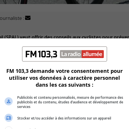
journaliste :
l (SPAL) veut offrir des conseils aux cyclistes pour préven
le du vélo le 3 juin.
ance et relation avec la communauté.
FM 103,3 demande votre consentement pour
utiliser vos données à caractère personnel
r les programmes de prévention disponibles.
dans les cas suivants :
e sur la plateforme Garage 529. Cette démarche aide à retrac
Publicités et contenu personnalisés, mesure de performance des
publicités et du contenu, études d’audience et développement de
services
 sur le boulevard Curé-Poirier Ouest de 10h à 16h à Longueu
Stocker et/ou accéder à des informations sur un appareil