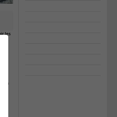
ir les
er un
il