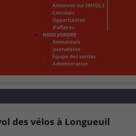
Annoncer sur FM103,3
Concours
Opportunités
d’affaires
NOUS JOINDRE
Animateurs
Journalistes
Équipe des ventes
Administration
vol des vélos à Longueuil