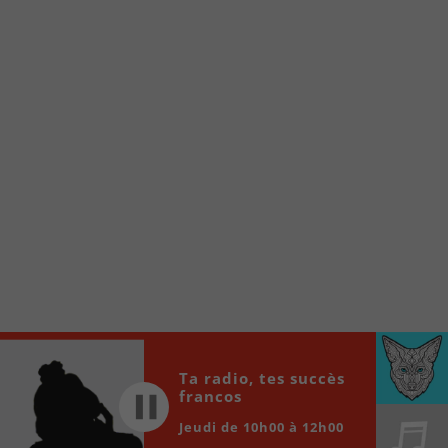
À partir de votre téléphone, allez sur le site
internet de la Radio allumée au
www.fm1033.ca
Ensuite cliquez sur l’icône situé au bas de
votre écran
(celui qui représente un carré incluant une
flèche dirigé vers le haut)
Cliquez maintenant sur l’option Ajouter sur
l’écran d’accueil et vous verrez apparaître le
logo du FM 103,3
Faites Enregistrer en haut à droite.
Et voilà! Toutes les infos et l’écoute de votre radio
locale vous sont maintenant accessibles en un clic!
Audio
Ta radio, tes succès
00:00
00:00
Player
francos
Jeudi de 10h00 à 12h00