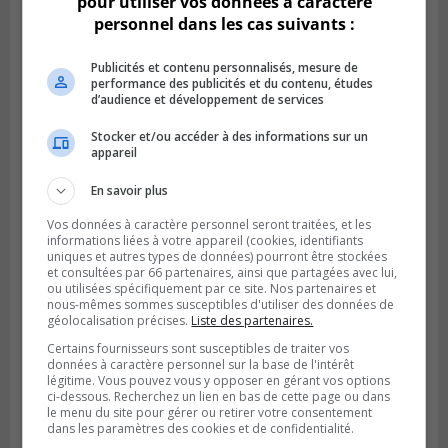
pour utiliser vos données à caractère
personnel dans les cas suivants :
Publicités et contenu personnalisés, mesure de
performance des publicités et du contenu, études
d’audience et développement de services
Stocker et/ou accéder à des informations sur un
appareil
Publié le 6 juillet 2026 à 09h33
Longueuil conclue un contrat pour
En savoir plus
valoriser des cendres d’incinération
Vos données à caractère personnel seront traitées, et les
informations liées à votre appareil (cookies, identifiants
uniques et autres types de données) pourront être stockées
et consultées par 66 partenaires, ainsi que partagées avec lui,
ou utilisées spécifiquement par ce site. Nos partenaires et
nous-mêmes sommes susceptibles d'utiliser des données de
géolocalisation précises.
Liste des partenaires.
Certains fournisseurs sont susceptibles de traiter vos
données à caractère personnel sur la base de l'intérêt
légitime. Vous pouvez vous y opposer en gérant vos options
ci-dessous. Recherchez un lien en bas de cette page ou dans
le menu du site pour gérer ou retirer votre consentement
dans les paramètres des cookies et de confidentialité.