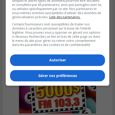
uniques et autres types de données) pourront être stockées
et consultées par 66 partenaires, ainsi que partagées avec lui,
ou utilisées spécifiquement par ce site. Nos partenaires et
nous-mêmes sommes susceptibles d'utiliser des données de
géolocalisation précises.
Liste des partenaires.
LA PRAIRIE
Certains fournisseurs sont susceptibles de traiter vos
Publié le 4 août 2026 à 15h50
données à caractère personnel sur la base de l'intérêt
Le mur du rempart de La Prairie retrouve
légitime. Vous pouvez vous y opposer en gérant vos options
sa jeunesse
ci-dessous. Recherchez un lien en bas de cette page ou dans
le menu du site pour gérer ou retirer votre consentement
dans les paramètres des cookies et de confidentialité.
Autoriser
Gérer vos préférences