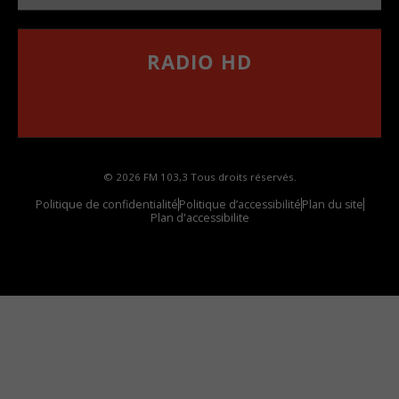
RADIO HD
••••••••••••••••••
Comment synthoniser la fréquence HD dans
votre voiture
© 2026 FM 103,3 Tous droits réservés.
Politique de confidentialité
Politique d’accessibilité
Plan du site
Plan d'accessibilite