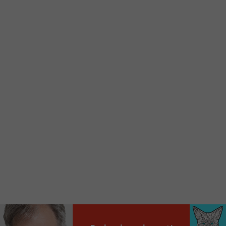
d’accueil rapidement.
Voici la procédure ;)
À partir de votre téléphone, allez sur le site
internet de la Radio allumée au
www.fm1033.ca
Ensuite cliquez sur l’icône situé au bas de
votre écran
(celui qui représente un carré incluant une
flèche dirigé vers le haut)
Cliquez maintenant sur l’option Ajouter sur
l’écran d’accueil et vous verrez apparaître le
logo du FM 103,3
Faites Enregistrer en haut à droite.
Et voilà! Toutes les infos et l’écoute de votre radio
locale vous sont maintenant accessibles en un clic!
Audio