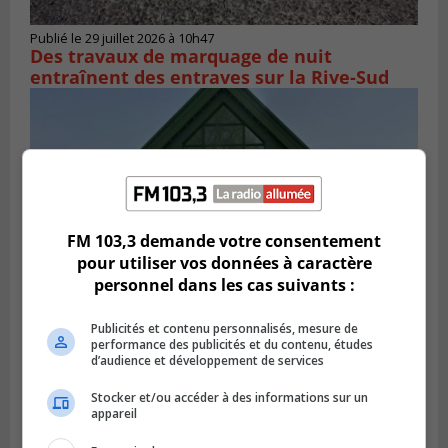
Publié le 29 juillet 2026 à 10h47
Des travaux de marquage de nuit
entraînent des entraves sur la Rive-Sud
FM 103,3 demande votre consentement
pour utiliser vos données à caractère
personnel dans les cas suivants :
Publicités et contenu personnalisés, mesure de
VIEUX-LONGUEUIL
performance des publicités et du contenu, études
Publié le 28 juillet 2026 à 07h44
d’audience et développement de services
La Tablée des chefs obtient un appui
financier pour poursuivre sa mission
Stocker et/ou accéder à des informations sur un
appareil