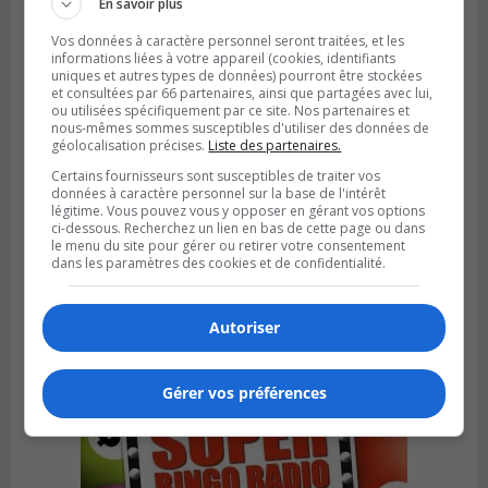
En savoir plus
Vos données à caractère personnel seront traitées, et les
informations liées à votre appareil (cookies, identifiants
uniques et autres types de données) pourront être stockées
et consultées par 66 partenaires, ainsi que partagées avec lui,
ou utilisées spécifiquement par ce site. Nos partenaires et
nous-mêmes sommes susceptibles d'utiliser des données de
géolocalisation précises.
Liste des partenaires.
Certains fournisseurs sont susceptibles de traiter vos
données à caractère personnel sur la base de l'intérêt
légitime. Vous pouvez vous y opposer en gérant vos options
ci-dessous. Recherchez un lien en bas de cette page ou dans
BOUCHERVILLE
le menu du site pour gérer ou retirer votre consentement
Publié le 27 juillet 2026 à 19h58
dans les paramètres des cookies et de confidentialité.
Metro prend les moyens pour protéger son
personnel cadre
Autoriser
Gérer vos préférences