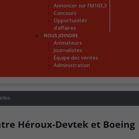
Annoncer sur FM103,3
Concours
Opportunités
d’affaires
NOUS JOINDRE
Animateurs
Journalistes
Équipe des ventes
Administration
lles
ntre Héroux-Devtek et Boeing