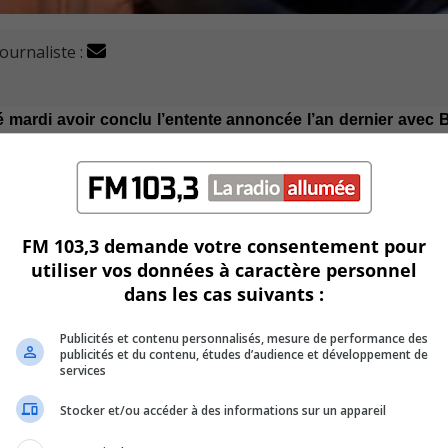
journaliste :
 mardi avoir conclu l’entente annoncée l’an dernier avec 
pour différents modèles d’avions.
net et EA-18G Growler.
FM 103,3 demande votre consentement pour
our inclure la fabrication du train d’atterrissage avant et des
utiliser vos données à caractère personnel
 Boeing. Le contrat de cinq ans comprend également la fourni
dans les cas suivants :
s deux programmes d’aviation de défense.
2023.
Publicités et contenu personnalisés, mesure de performance des
publicités et du contenu, études d’audience et développement de
services
Stocker et/ou accéder à des informations sur un appareil