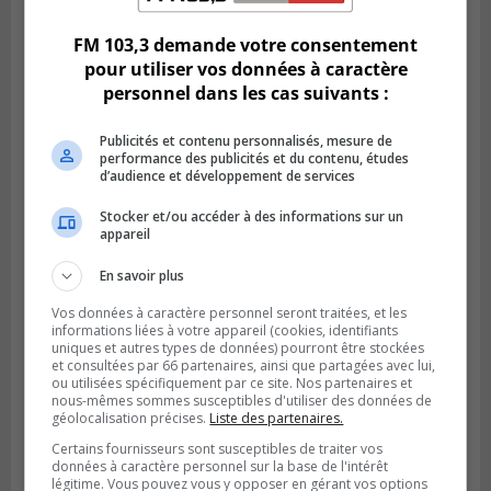
FM 103,3 demande votre consentement
pour utiliser vos données à caractère
personnel dans les cas suivants :
Publicités et contenu personnalisés, mesure de
performance des publicités et du contenu, études
d’audience et développement de services
Stocker et/ou accéder à des informations sur un
appareil
En savoir plus
LA PRAIRIE
Publié le 4 août 2026 à 15h50
Vos données à caractère personnel seront traitées, et les
Le mur du rempart de La Prairie retrouve
informations liées à votre appareil (cookies, identifiants
sa jeunesse
uniques et autres types de données) pourront être stockées
et consultées par 66 partenaires, ainsi que partagées avec lui,
ou utilisées spécifiquement par ce site. Nos partenaires et
nous-mêmes sommes susceptibles d'utiliser des données de
géolocalisation précises.
Liste des partenaires.
Certains fournisseurs sont susceptibles de traiter vos
données à caractère personnel sur la base de l'intérêt
légitime. Vous pouvez vous y opposer en gérant vos options