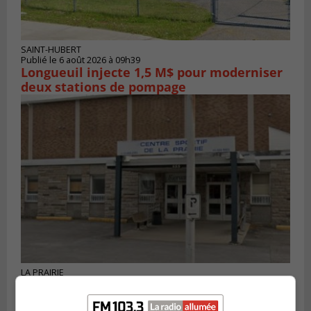
SAINT-HUBERT
Publié le 6 août 2026 à 09h39
Longueuil injecte 1,5 M$ pour moderniser
deux stations de pompage
LA PRAIRIE
Publié le 5 août 2026 à 11h59
La Prairie loue des espaces de glace
jusqu’en avril 2027