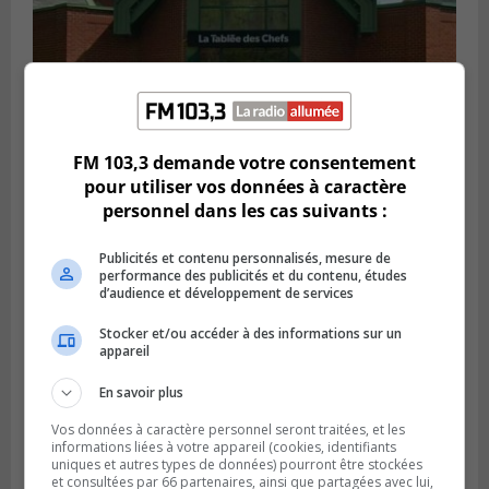
FM 103,3 demande votre consentement
VIEUX-LONGUEUIL
pour utiliser vos données à caractère
Publié le 28 juillet 2026 à 07h44
La Tablée des chefs obtient un appui
personnel dans les cas suivants :
financier pour poursuivre sa mission
Publicités et contenu personnalisés, mesure de
performance des publicités et du contenu, études
d’audience et développement de services
Stocker et/ou accéder à des informations sur un
appareil
En savoir plus
Vos données à caractère personnel seront traitées, et les
informations liées à votre appareil (cookies, identifiants
uniques et autres types de données) pourront être stockées
et consultées par 66 partenaires, ainsi que partagées avec lui,