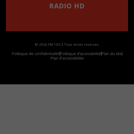
RADIO HD
••••••••••••••••••
Comment synthoniser la fréquence HD dans
votre voiture
© 2026 FM 103,3 Tous droits réservés.
Politique de confidentialité
Politique d’accessibilité
Plan du site
Plan d'accessibilite