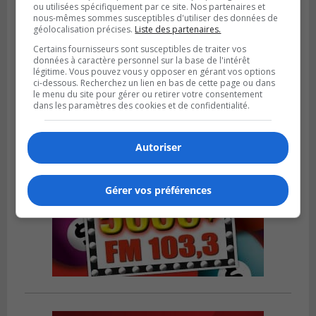
ou utilisées spécifiquement par ce site. Nos partenaires et
nous-mêmes sommes susceptibles d'utiliser des données de
BOUCHERVILLE
géolocalisation précises.
Liste des partenaires.
Publié le 27 juillet 2026 à 19h58
Metro prend les moyens pour protéger son
Certains fournisseurs sont susceptibles de traiter vos
personnel cadre
données à caractère personnel sur la base de l'intérêt
légitime. Vous pouvez vous y opposer en gérant vos options
ci-dessous. Recherchez un lien en bas de cette page ou dans
le menu du site pour gérer ou retirer votre consentement
dans les paramètres des cookies et de confidentialité.
Autoriser
Gérer vos préférences