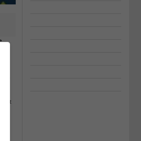
e
ins à
avant
é le