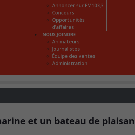
Annoncer sur FM103,3
Concours
Opportunités
d’affaires
NOUS JOINDRE
Animateurs
Journalistes
Équipe des ventes
Administration
arine et un bateau de plaisa