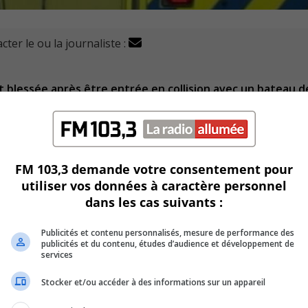
cter le ou la journaliste :
 blessée après être entrée en collision avec un bateau d
ve Saint-Laurent entre Varennes et Boucherville.
FM 103,3 demande votre consentement pour
n bateau à proximité de l’accident ont donné les premiers so
utiliser vos données à caractère personnel
dans les cas suivants :
de sécurité incendie de l’agglomération de Longueuil (SSIAL) 
Publicités et contenu personnalisés, mesure de performance des
ortée dans un centre hospitalier.
publicités et du contenu, études d’audience et développement de
services
serait pas en danger selon les informations qu’on a » a affirm
Stocker et/ou accéder à des informations sur un appareil