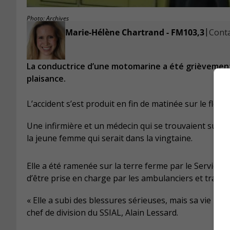
Photo: Archives
|
Marie-Hélène Chartrand - FM103,3
Conta
La conductrice d’une motomarine a été grièvement
plaisance.
L’accident s’est produit en fin de matinée sur le fleu
Une infirmière et un médecin qui se trouvaient sur u
la jeune femme qui serait dans la vingtaine.
Elle a été ramenée sur la terre ferme par le Service 
d’être prise en charge par les ambulanciers et transp
« Elle a subi des blessures sérieuses, mais sa vie ne 
chef de division du SSIAL, Alain Lessard.