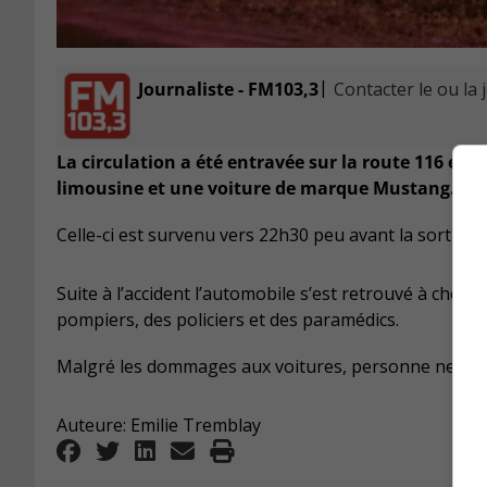
|
Journaliste - FM103,3
Contacter le ou la 
La circulation a été entravée sur la route 116 en d
limousine et une voiture de marque Mustang.
Celle-ci est survenu vers 22h30 peu avant la sortie 
Suite à l’accident l’automobile s’est retrouvé à cheval
pompiers, des policiers et des paramédics.
Malgré les dommages aux voitures, personne ne semb
Auteure: Emilie Tremblay