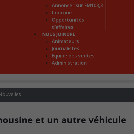
Annoncer sur FM103,3
Concours
Opportunités
d’affaires
NOUS JOINDRE
Animateurs
Journalistes
Équipe des ventes
Administration
Nouvelles
mousine et un autre véhicule