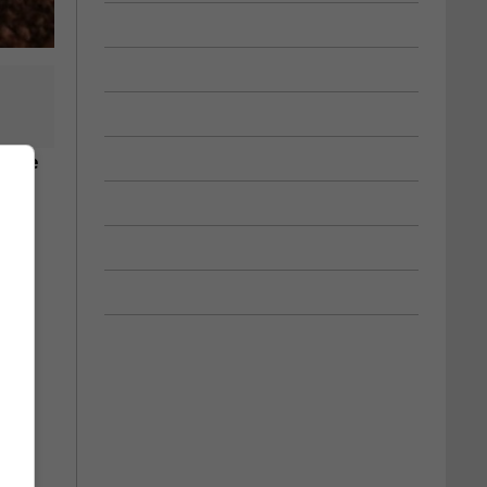
e une
es