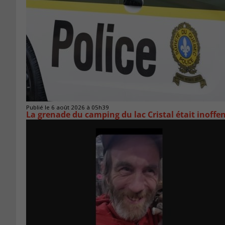
Publié le 6 août 2026 à 05h39
La grenade du camping du lac Cristal était inoffe