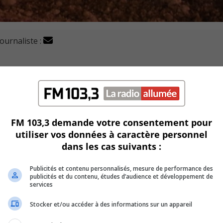
journaliste :
irection de Beloeil samedi soir suite à une collision entr
du boulevard Édouard.
FM 103,3 demande votre consentement pour
utiliser vos données à caractère personnel
 sur la chaussé et le fossé, ce qui a nécessité l’intervention d
dans les cas suivants :
le avoir subi de blessure.
Publicités et contenu personnalisés, mesure de performance des
publicités et du contenu, études d’audience et développement de
services
Stocker et/ou accéder à des informations sur un appareil