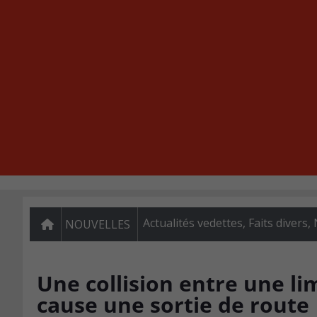
Actualités vedettes
,
Faits divers
,
NOUVELLES
Une collision entre une li
cause une sortie de route