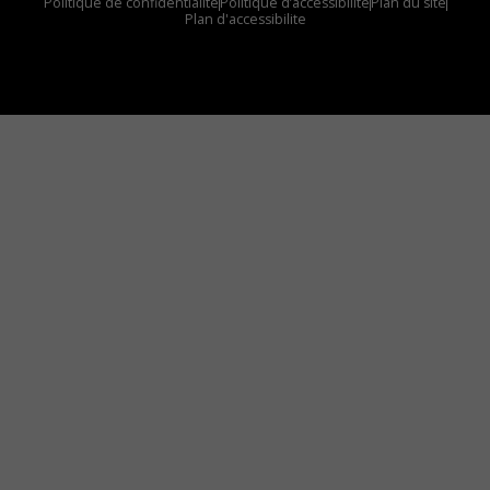
Politique de confidentialité
Politique d’accessibilité
Plan du site
Plan d'accessibilite
Comment installer notre vignette sur votre
appareil mobile
Vous avez envie d’écouter le FM 103,3 ou notre