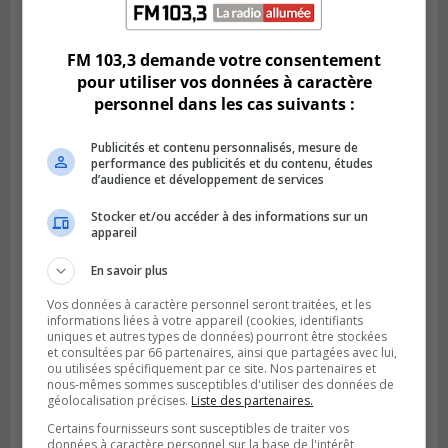
Publié le 6 août 2026 à 11h58
Des jeunes ciblent la Montérégie pour
le Défi écrou de roue
FM 103,3 demande votre consentement
pour utiliser vos données à caractère
personnel dans les cas suivants :
Publicités et contenu personnalisés, mesure de
performance des publicités et du contenu, études
d’audience et développement de services
Stocker et/ou accéder à des informations sur un
appareil
En savoir plus
Vos données à caractère personnel seront traitées, et les
Publié le 6 août 2026 à 05h39
informations liées à votre appareil (cookies, identifiants
La grenade du camping du lac Cristal était
uniques et autres types de données) pourront être stockées
et consultées par 66 partenaires, ainsi que partagées avec lui,
inoffensive
ou utilisées spécifiquement par ce site. Nos partenaires et
nous-mêmes sommes susceptibles d'utiliser des données de
géolocalisation précises.
Liste des partenaires.
Certains fournisseurs sont susceptibles de traiter vos
données à caractère personnel sur la base de l'intérêt