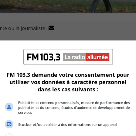
 le ou la journaliste :
ition Longueuil, veut trouver des solutions pour mieux pr
it inévitable, surtout à la suite des dommages sur certaines
FM 103,3 demande votre consentement pour
utiliser vos données à caractère personnel
 plus visible, obligeant les organismes communautaires p
dans les cas suivants :
Publicités et contenu personnalisés, mesure de performance des
 recherche de solutions à longs terme, et ce, de concert avec
publicités et du contenu, études d’audience et développement de
services
e de l’agglomération de Longueuil (SPAL) et les organismes
Stocker et/ou accéder à des informations sur un appareil
tre soutenus.