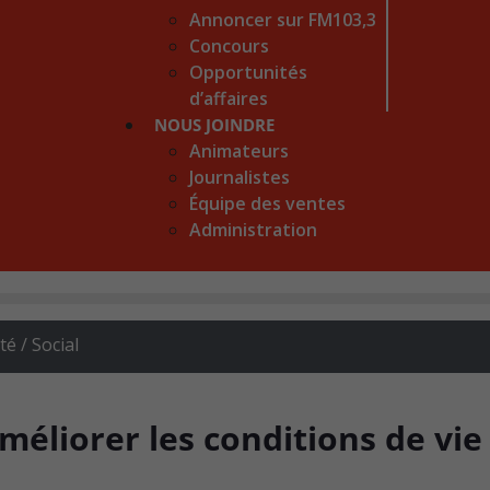
Annoncer sur FM103,3
Concours
Opportunités
d’affaires
NOUS JOINDRE
Animateurs
Journalistes
Équipe des ventes
Administration
 / Social
méliorer les conditions de vie