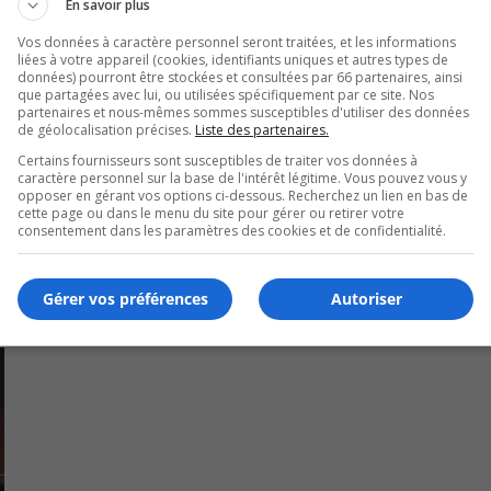
En savoir plus
Vos données à caractère personnel seront traitées, et les informations
e aux personnes itinérantes doivent être développés.
liées à votre appareil (cookies, identifiants uniques et autres types de
données) pourront être stockées et consultées par 66 partenaires, ainsi
que partagées avec lui, ou utilisées spécifiquement par ce site. Nos
ves et actions pour accroître les ressources d’aide pour toutes
partenaires et nous-mêmes sommes susceptibles d'utiliser des données
é en hébergement.
de géolocalisation précises.
Liste des partenaires.
Certains fournisseurs sont susceptibles de traiter vos données à
caractère personnel sur la base de l'intérêt légitime. Vous pouvez vous y
opposer en gérant vos options ci-dessous. Recherchez un lien en bas de
cette page ou dans le menu du site pour gérer ou retirer votre
consentement dans les paramètres des cookies et de confidentialité.
Gérer vos préférences
Autoriser