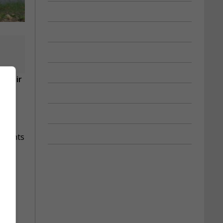
évenir
résents
 les