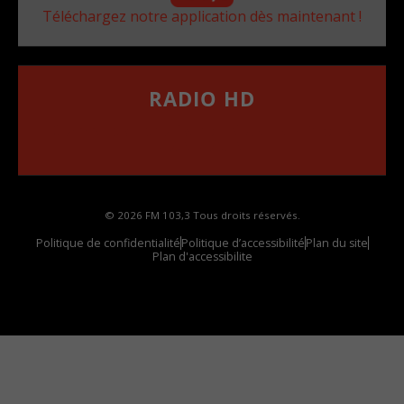
Téléchargez notre application dès maintenant !
RADIO HD
••••••••••••••••••
Comment synthoniser la fréquence HD dans
votre voiture
© 2026 FM 103,3 Tous droits réservés.
Politique de confidentialité
Politique d’accessibilité
Plan du site
Plan d'accessibilite