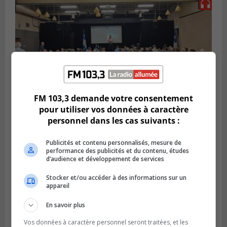
FM 103,3 demande votre consentement
pour utiliser vos données à caractère
personnel dans les cas suivants :
VIEUX-LONGUEUIL
Publié le 3 août 2026 à 14h47
Le Livre bleu rassemble 200 curieux à
Publicités et contenu personnalisés, mesure de
performance des publicités et du contenu, études
Longueuil
d’audience et développement de services
Stocker et/ou accéder à des informations sur un
appareil
En savoir plus
Vos données à caractère personnel seront traitées, et les