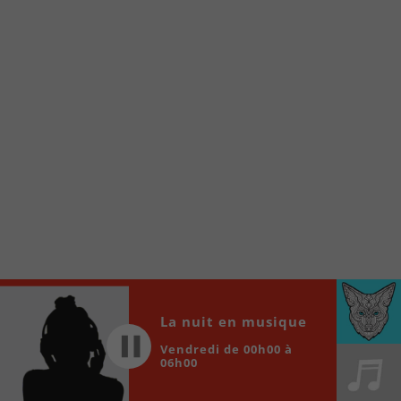
À partir de votre téléphone, allez sur le site
internet de la Radio allumée au
www.fm1033.ca
Ensuite cliquez sur l’icône situé au bas de
votre écran
(celui qui représente un carré incluant une
flèche dirigé vers le haut)
Cliquez maintenant sur l’option Ajouter sur
l’écran d’accueil et vous verrez apparaître le
logo du FM 103,3
Faites Enregistrer en haut à droite.
Et voilà! Toutes les infos et l’écoute de votre radio
locale vous sont maintenant accessibles en un clic!
Audio
La nuit en musique
00:00
00:00
Player
Vendredi de 00h00 à
06h00