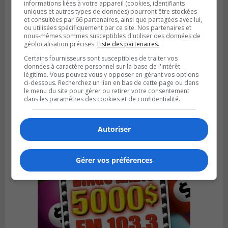
informations liées à votre appareil (cookies, identifiants
uniques et autres types de données) pourront être stockées
et consultées par 66 partenaires, ainsi que partagées avec lui,
ou utilisées spécifiquement par ce site. Nos partenaires et
nous-mêmes sommes susceptibles d'utiliser des données de
géolocalisation précises.
Liste des partenaires.
Certains fournisseurs sont susceptibles de traiter vos
LA PRAIRIE
données à caractère personnel sur la base de l'intérêt
Publié le 3 août 2026 à 06h57
légitime. Vous pouvez vous y opposer en gérant vos options
Sonia Ziadé est candidate pour le PLQ
ci-dessous. Recherchez un lien en bas de cette page ou dans
dans La Prairie
le menu du site pour gérer ou retirer votre consentement
dans les paramètres des cookies et de confidentialité.
Autoriser
Gérer vos préférences