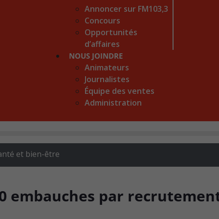
Annoncer sur FM103,3
Concours
Opportunités
d’affaires
NOUS JOINDRE
Animateurs
Journalistes
Équipe des ventes
Administration
anté et bien-être
000 embauches par recrutemen