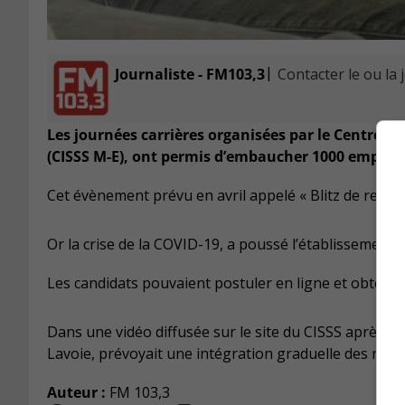
|
Journaliste - FM103,3
Contacter le ou la 
Les journées carrières organisées par le Centre in
(CISSS M-E), ont permis d’embaucher 1000 employés
Cet évènement prévu en avril appelé « Blitz de recrut
Or la crise de la COVID-19, a poussé l’établissement 
Les candidats pouvaient postuler en ligne et obteni
Dans une vidéo diffusée sur le site du CISSS après le
Lavoie, prévoyait une intégration graduelle des nou
Auteur :
FM 103,3