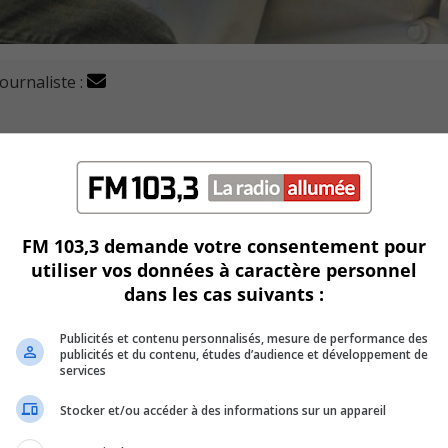
journaliste :
tégré de santé et de services sociaux de la Montérégie-Est
 et ce, sans réaliser d’entrevue en personne.
ement », devait avoir lieu dans un hôtel de la Rive-Sud.
FM 103,3 demande votre consentement pour
utiliser vos données à caractère personnel
à mettre en place un système virtuel.
dans les cas suivants :
r rapidement une entrevue.
Publicités et contenu personnalisés, mesure de performance des
publicités et du contenu, études d’audience et développement de
 début de la pandémie, la directrice des ressources humaines
services
veaux employés dans le réseau.
Stocker et/ou accéder à des informations sur un appareil