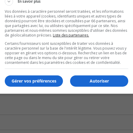
En savoir plus
es employés en poste, dit-elle.
Vos données à caractère personnel seront traitées, et les informations
liées à votre appareil (cookies, identifiants uniques et autres types de
U
données) pourront être stockées et consultées par 66 partenaires, ainsi
00:00
que partagées avec lui, ou utilisées spécifiquement par ce site. Nos
U
partenaires et nous-mêmes sommes susceptibles d'utiliser des données
Ar
y a 40 ans.
de géolocalisation précises.
Liste des partenaires.
ke
Certains fournisseurs sont susceptibles de traiter vos données à
de au-delà des compétences.
caractère personnel sur la base de l'intérêt légitime. Vous pouvez vous y
to
opposer en gérant vos options ci-dessous. Recherchez un lien en bas de
in
cette page ou dans le menu du site pour gérer ou retirer votre
t des enfants.
consentement dans les paramètres des cookies et de confidentialité.
or
de
U
vo
00:00
Gérer vos préférences
Autoriser
U
Ar
ke
to
in
or
de
vo