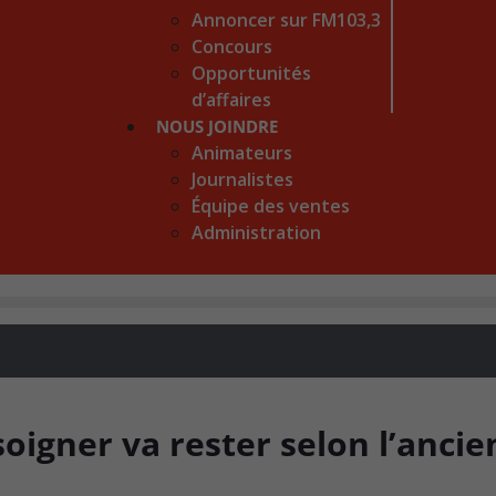
Annoncer sur FM103,3
Concours
Opportunités
d’affaires
NOUS JOINDRE
Animateurs
Journalistes
Équipe des ventes
Administration
soigner va rester selon l’anci