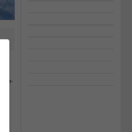
régie-
 le