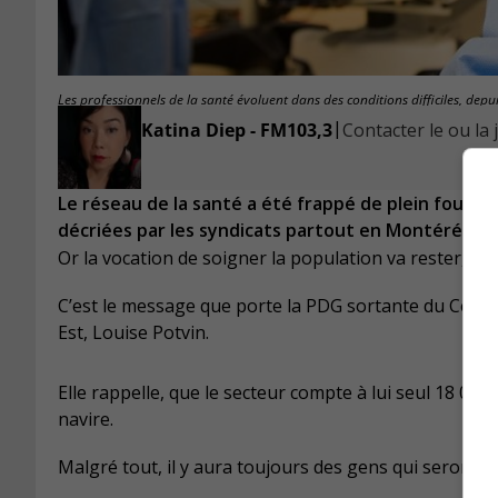
Les professionnels de la santé évoluent dans des conditions difficiles, dep
|
Katina Diep - FM103,3
Contacter le ou la 
Le réseau de la santé a été frappé de plein fouet, 
décriées par les syndicats partout en Montérégie, 
Or la vocation de soigner la population va rester, ma
C’est le message que porte la PDG sortante du Centre
Est, Louise Potvin.
Elle rappelle, que le secteur compte à lui seul 18 000
navire.
Malgré tout, il y aura toujours des gens qui seront p