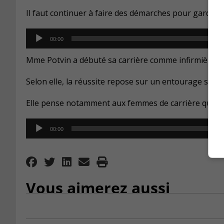
Il faut continuer à faire des démarches pour garder l
Audio
00:00
Player
Mme Potvin a débuté sa carrière comme infirmière il 
Selon elle, la réussite repose sur un entourage soli
Elle pense notamment aux femmes de carrière qui on
Audio
00:00
Player
Vous aimerez aussi