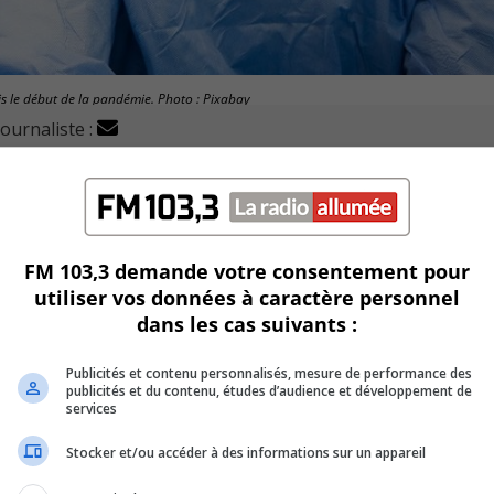
uis le début de la pandémie. Photo : Pixabay
journaliste :
par la pandémie et les conditions de travail ardues sont
depuis plus de 20 mois.
lgré les circonstances exceptionnelles.
FM 103,3 demande votre consentement pour
utiliser vos données à caractère personnel
 intégré de santé et de services sociaux (CISSS) de la Monté
dans les cas suivants :
Publicités et contenu personnalisés, mesure de performance des
 employés. Elle est consciente qu’ils sont nombreux, à quitter
publicités et du contenu, études d’audience et développement de
services
Stocker et/ou accéder à des informations sur un appareil
rêts à s’investir comme professionnels de la santé.