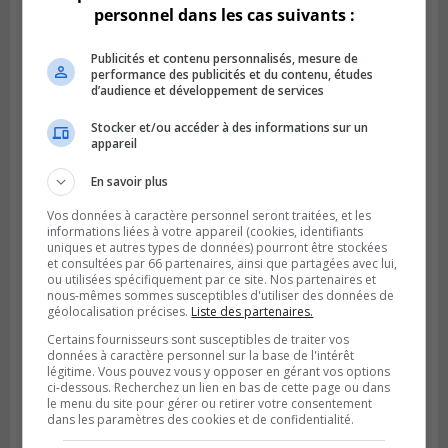
personnel dans les cas suivants :
Publicités et contenu personnalisés, mesure de
performance des publicités et du contenu, études
d’audience et développement de services
Stocker et/ou accéder à des informations sur un
appareil
En savoir plus
Vos données à caractère personnel seront traitées, et les
informations liées à votre appareil (cookies, identifiants
uniques et autres types de données) pourront être stockées
et consultées par 66 partenaires, ainsi que partagées avec lui,
LONGUEUIL
ou utilisées spécifiquement par ce site. Nos partenaires et
Publié le 6 août 2026 à 11h58
nous-mêmes sommes susceptibles d'utiliser des données de
Des jeunes ciblent la Montérégie pour
géolocalisation précises.
Liste des partenaires.
le Défi écrou de roue
Certains fournisseurs sont susceptibles de traiter vos
données à caractère personnel sur la base de l'intérêt
légitime. Vous pouvez vous y opposer en gérant vos options
ci-dessous. Recherchez un lien en bas de cette page ou dans
le menu du site pour gérer ou retirer votre consentement
dans les paramètres des cookies et de confidentialité.