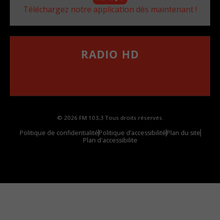
Téléchargez notre application dès maintenant !
RADIO HD
••••••••••••••••••
Comment synthoniser la fréquence HD dans
votre voiture
© 2026 FM 103,3 Tous droits réservés.
Politique de confidentialité
Politique d’accessibilité
Plan du site
Plan d'accessibilite