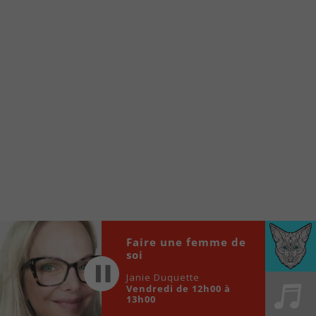
À partir de votre téléphone, allez sur le site
internet de la Radio allumée au
www.fm1033.ca
Ensuite cliquez sur l’icône situé au bas de
votre écran
(celui qui représente un carré incluant une
flèche dirigé vers le haut)
Cliquez maintenant sur l’option Ajouter sur
l’écran d’accueil et vous verrez apparaître le
logo du FM 103,3
Faites Enregistrer en haut à droite.
Et voilà! Toutes les infos et l’écoute de votre radio
locale vous sont maintenant accessibles en un clic!
Faire une femme de
Audio
soi
00:00
00:00
Player
Janie Duquette
Vendredi de 12h00 à
13h00