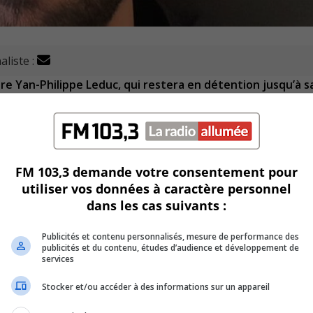
aliste :
e Yan-Philippe Leduc, qui restera en détention jusqu’à s
es conjugales présumées.
e dernier soupçonné d’avoir agressé physiquement deux je
e Justice de Longueuil ce mercredi matin.
FM 103,3 demande votre consentement pour
utiliser vos données à caractère personnel
i, dont quatre nouveaux liés à la victime présumée, Sabryna
dans les cas suivants :
Publicités et contenu personnalisés, mesure de performance des
publicités et du contenu, études d’audience et développement de
inière.
services
des lésions corporelles à Sabryna Germain, avant de s’en pre
Stocker et/ou accéder à des informations sur un appareil