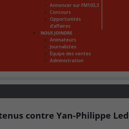
Annoncer sur FM103,3
Concours
Opportunités
d’affaires
NOUS JOINDRE
Animateurs
Journalistes
Équipe des ventes
Administration
etenus contre Yan-Philippe Le