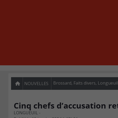
Brossard
,
Faits divers
,
Longueuil
NOUVELLES
Cinq chefs d’accusation r
LONGUEUIL -