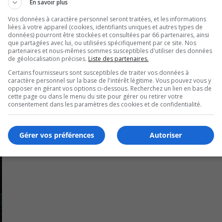
En savoir plus
à Sabrina Germain plus tôt en août 2023.
Vos données à caractère personnel seront traitées, et les informations
liées à votre appareil (cookies, identifiants uniques et autres types de
données) pourront être stockées et consultées par 66 partenaires, ainsi
e ministère public s’oppose à sa remise en liberté.
que partagées avec lui, ou utilisées spécifiquement par ce site. Nos
partenaires et nous-mêmes sommes susceptibles d'utiliser des données
firme « qu’il représente un risque pour la sécurité des vict
de géolocalisation précises.
Liste des partenaires.
Certains fournisseurs sont susceptibles de traiter vos données à
caractère personnel sur la base de l'intérêt légitime. Vous pouvez vous y
opposer en gérant vos options ci-dessous. Recherchez un lien en bas de
cette page ou dans le menu du site pour gérer ou retirer votre
consentement dans les paramètres des cookies et de confidentialité.
Gérer vos préférences
Autoriser