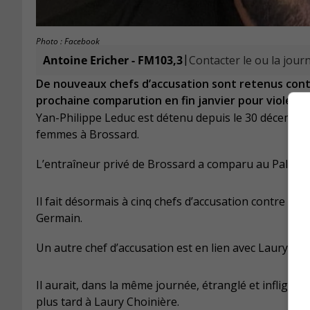
Photo : Facebook
|
Antoine Ericher - FM103,3
Contacter le ou la journ
De nouveaux chefs d’accusation sont retenus contr
prochaine comparution en fin janvier pour violenc
Yan-Philippe Leduc est détenu depuis le 30 décembr
femmes à
Brossard
.
L’entraîneur privé de Brossard a comparu au Palais d
Il fait désormais à cinq chefs d’accusation contre lu
Germain.
Un autre chef d’accusation est en lien avec Laury Cho
Il aurait, dans la même journée, étranglé et infligé 
plus tard à Laury Choinière.