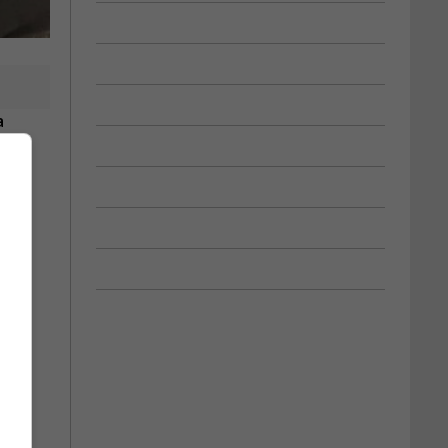
a
unes
ndre