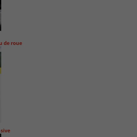
ou de roue
nsive