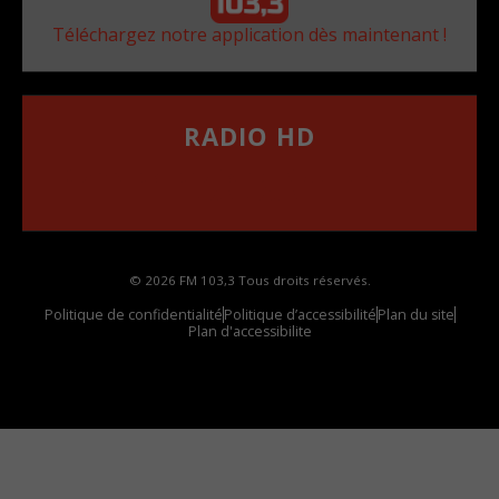
Téléchargez notre application dès maintenant !
RADIO HD
••••••••••••••••••
Comment synthoniser la fréquence HD dans
votre voiture
© 2026 FM 103,3 Tous droits réservés.
Politique de confidentialité
Politique d’accessibilité
Plan du site
Plan d'accessibilite