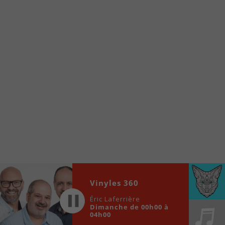
À partir de votre téléphone, allez sur le site
internet de la Radio allumée au
www.fm1033.ca
Ensuite cliquez sur l’icône situé au bas de
votre écran
(celui qui représente un carré incluant une
flèche dirigé vers le haut)
Cliquez maintenant sur l’option Ajouter sur
l’écran d’accueil et vous verrez apparaître le
logo du FM 103,3
Faites Enregistrer en haut à droite.
Et voilà! Toutes les infos et l’écoute de votre radio
locale vous sont maintenant accessibles en un clic!
Audio
Vinyles 360
00:00
00:00
Player
Éric Laferrière
Dimanche de 00h00 à
04h00