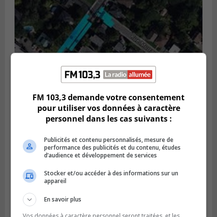
FM 103,3 demande votre consentement
pour utiliser vos données à caractère
GREENFIELD PARK
Publié le 6 août 2026 à 13h45
personnel dans les cas suivants :
Greenfield Park veut s’armer contre les
fortes
Publicités et contenu personnalisés, mesure de
pluies
performance des publicités et du contenu, études
d’audience et développement de services
Stocker et/ou accéder à des informations sur un
appareil
En savoir plus
Vos données à caractère personnel seront traitées, et les