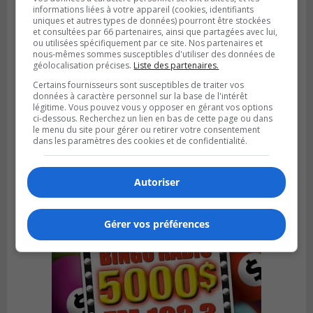
informations liées à votre appareil (cookies, identifiants
uniques et autres types de données) pourront être stockées
et consultées par 66 partenaires, ainsi que partagées avec lui,
ou utilisées spécifiquement par ce site. Nos partenaires et
nous-mêmes sommes susceptibles d'utiliser des données de
géolocalisation précises.
Liste des partenaires.
Certains fournisseurs sont susceptibles de traiter vos
SAINT-HUBERT
données à caractère personnel sur la base de l'intérêt
Publié le 6 août 2026 à 09h39
légitime. Vous pouvez vous y opposer en gérant vos options
Longueuil injecte 1,5 M$ pour moderniser
ci-dessous. Recherchez un lien en bas de cette page ou dans
le menu du site pour gérer ou retirer votre consentement
deux stations de pompage
dans les paramètres des cookies et de confidentialité.
Autoriser
Gérer vos préférences