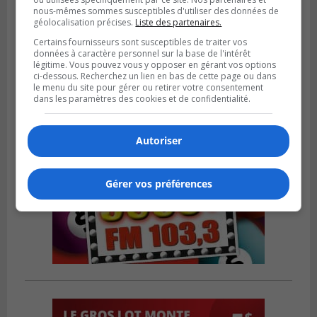
VIEUX-LONGUEUIL
nous-mêmes sommes susceptibles d'utiliser des données de
Publié le 3 août 2026 à 14h47
géolocalisation précises.
Liste des partenaires.
Le Livre bleu rassemble 200 curieux à
Certains fournisseurs sont susceptibles de traiter vos
Longueuil
données à caractère personnel sur la base de l'intérêt
légitime. Vous pouvez vous y opposer en gérant vos options
ci-dessous. Recherchez un lien en bas de cette page ou dans
le menu du site pour gérer ou retirer votre consentement
dans les paramètres des cookies et de confidentialité.
Autoriser
Gérer vos préférences