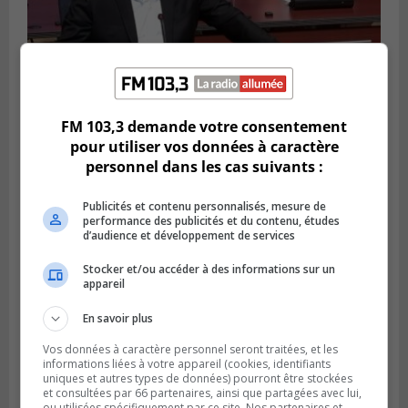
FM 103,3 demande votre consentement
LONGUEUIL
Publié le 4 août 2026 à 08h28
pour utiliser vos données à caractère
Longueuil demande de reporter une
personnel dans les cas suivants :
élection partielle
Publicités et contenu personnalisés, mesure de
performance des publicités et du contenu, études
d’audience et développement de services
Stocker et/ou accéder à des informations sur un
appareil
En savoir plus
Vos données à caractère personnel seront traitées, et les
informations liées à votre appareil (cookies, identifiants
uniques et autres types de données) pourront être stockées
et consultées par 66 partenaires, ainsi que partagées avec lui,
ou utilisées spécifiquement par ce site. Nos partenaires et