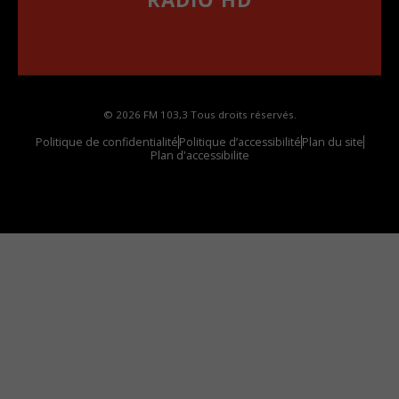
••••••••••••••••••
Comment synthoniser la fréquence HD dans
votre voiture
© 2026 FM 103,3 Tous droits réservés.
Politique de confidentialité
Politique d’accessibilité
Plan du site
Plan d'accessibilite