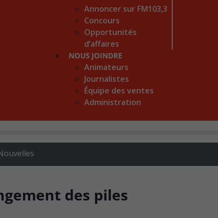
Annoncer sur FM103,3
Concours
Opportunités
d’affaires
NOUS JOINDRE
Animateurs
Journalistes
Équipe des ventes
Administration
Nouvelles
gement des piles