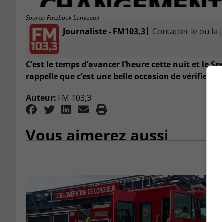
Source: Facebook Longueuil
|
Journaliste - FM103,3
Contacter le ou la 
C’est le temps d’avancer l’heure cette nuit et le S
rappelle que c’est une belle occasion de vérifier 
Auteur:
FM 103,3
Vous aimerez aussi