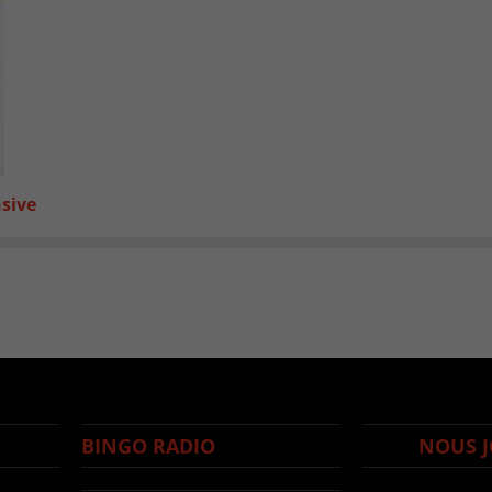
nsive
BINGO RADIO
NOUS J