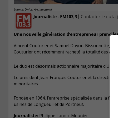
Source: Unicel Architectural
|
Journaliste - FM103,3
Contacter le ou la 
Une nouvelle génération d’entrepreneur prend les
Vincent Couturier et Samuel Doyon-Bissonnette, respec
Couturier ont récemment racheté la totalité des acti
Le duo est désormais actionnaire majoritaire d’Unicel A
Le président Jean-François Couturier et la directric
minoritaires.
Fondée en 1964, l’entreprise spécialisée dans la fab
usines de Longueuil et de Portneuf.
Journaliste:
Philippe Lanoix-Meunier