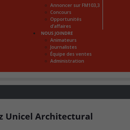
Annoncer sur FM103,3
Concours
Opportunités
d’affaires
NOUS JOINDRE
Animateurs
Journalistes
Équipe des ventes
Administration
 Unicel Architectural