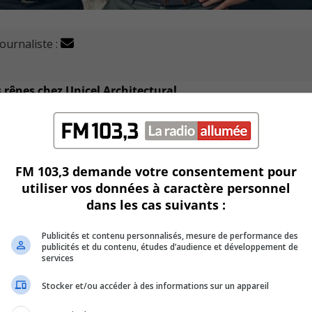
journaliste :
 rênes chez Unicel Architectural.
tivement fils et beau-fils de l’actuel président Jean-Franç
ons de l’entreprise détenues par Desjardins Capital depuis 2
FM 103,3 demande votre consentement pour
rchitectual et assure ainsi la relève de l’entreprise familial
utiliser vos données à caractère personnel
dans les cas suivants :
e des ventes, Viviane Chan, deviennent également actionnaire
Publicités et contenu personnalisés, mesure de performance des
publicités et du contenu, études d’audience et développement de
rication de vitres brevetées compte près de 100 employés da
services
Stocker et/ou accéder à des informations sur un appareil