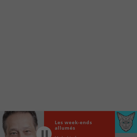
Voici la procédure ;)
À partir de votre téléphone, allez sur le site
internet de la Radio allumée au
www.fm1033.ca
Ensuite cliquez sur l’icône situé au bas de
votre écran
(celui qui représente un carré incluant une
flèche dirigé vers le haut)
Cliquez maintenant sur l’option Ajouter sur
l’écran d’accueil et vous verrez apparaître le
logo du FM 103,3
Faites Enregistrer en haut à droite.
Et voilà! Toutes les infos et l’écoute de votre radio
locale vous sont maintenant accessibles en un clic!
Les week-ends
Audio
00:00
00:00
allumés
Player