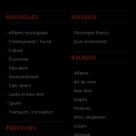
NOUVELLES
MUSIQUE
- Affaires municipales
- Décompte franco
- Communauté / Social
- Joué récemment
- Culture
BALADOS
- Économie
- Éducation
- Affaires
- Environnement
- Art de vivre
- Faits divers
- Bien-être
- Santé et bien-être
- Emploi
- Sports
- Finances
- Transport / Circulation
- Infos citoyennes
- Loisirs
ÉMISSIONS
- Musique