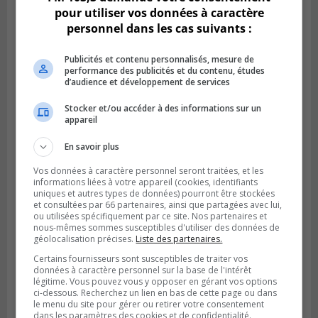
pour utiliser vos données à caractère
personnel dans les cas suivants :
Publicités et contenu personnalisés, mesure de
performance des publicités et du contenu, études
d’audience et développement de services
Stocker et/ou accéder à des informations sur un
appareil
Publié le 6 août 2026 à 05h39
La grenade du camping du lac Cristal était
En savoir plus
inoffensive
Vos données à caractère personnel seront traitées, et les
informations liées à votre appareil (cookies, identifiants
uniques et autres types de données) pourront être stockées
et consultées par 66 partenaires, ainsi que partagées avec lui,
ou utilisées spécifiquement par ce site. Nos partenaires et
nous-mêmes sommes susceptibles d'utiliser des données de
géolocalisation précises.
Liste des partenaires.
Certains fournisseurs sont susceptibles de traiter vos
données à caractère personnel sur la base de l'intérêt
légitime. Vous pouvez vous y opposer en gérant vos options
ci-dessous. Recherchez un lien en bas de cette page ou dans
le menu du site pour gérer ou retirer votre consentement
dans les paramètres des cookies et de confidentialité.