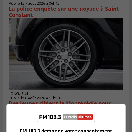
Publié le 7 août 2026 à 06h15
La police enquête sur une noyade à Saint-
Constant
LONGUEUIL
Publié le 6 août 2026 à 11h58
Des jeunes ciblent la Montérégie pour
le Défi écrou de roue
FM 103,3 demande votre consentement