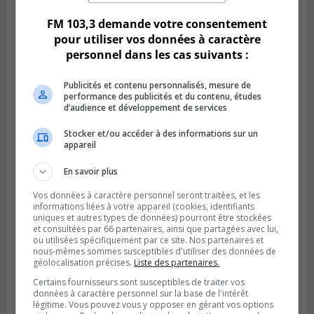
FM 103,3 demande votre consentement
pour utiliser vos données à caractère
personnel dans les cas suivants :
Publicités et contenu personnalisés, mesure de
performance des publicités et du contenu, études
d’audience et développement de services
Stocker et/ou accéder à des informations sur un
appareil
En savoir plus
SAINT-HUBERT
Publié le 3 août 2026 à 12h00
Vos données à caractère personnel seront traitées, et les
L’arrivée du marché saisonnier à Saint-
informations liées à votre appareil (cookies, identifiants
Hubert
uniques et autres types de données) pourront être stockées
et consultées par 66 partenaires, ainsi que partagées avec lui,
ou utilisées spécifiquement par ce site. Nos partenaires et
nous-mêmes sommes susceptibles d'utiliser des données de
géolocalisation précises.
Liste des partenaires.
Certains fournisseurs sont susceptibles de traiter vos
données à caractère personnel sur la base de l'intérêt
légitime. Vous pouvez vous y opposer en gérant vos options