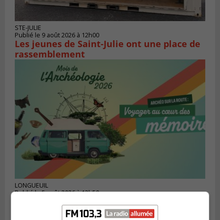
STE-JULIE
Publié le 9 août 2026 à 12h00
Les jeunes de Saint-Julie ont une place de
rassemblement
LONGUEUIL
Publié le 5 août 2026 à 13h50
Le Mois de l’archéologie bat son plein sur
la Rive-Sud de Montréal