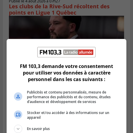
Publié le 4 août 2026 à 07h27
Les clubs de la Rive-Sud récoltent des
points en Ligue 1 Québec
FM 103,3 demande votre consentement
pour utiliser vos données à caractère
personnel dans les cas suivants :
SAINT-CATHERINE
Publicités et contenu personnalisés, mesure de
Publié le 3 août 2026 à 13h52
performance des publicités et du contenu, études
Martin-Olivier Cardinal change de cap et
d’audience et développement de services
rejoint la LHJMQ
Stocker et/ou accéder à des informations sur un
appareil
En savoir plus