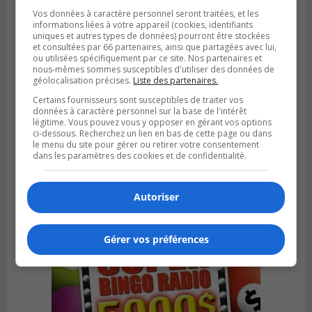
Vos données à caractère personnel seront traitées, et les
informations liées à votre appareil (cookies, identifiants
uniques et autres types de données) pourront être stockées
et consultées par 66 partenaires, ainsi que partagées avec lui,
ou utilisées spécifiquement par ce site. Nos partenaires et
nous-mêmes sommes susceptibles d'utiliser des données de
géolocalisation précises.
Liste des partenaires.
Certains fournisseurs sont susceptibles de traiter vos
données à caractère personnel sur la base de l'intérêt
légitime. Vous pouvez vous y opposer en gérant vos options
BROSSARD
ci-dessous. Recherchez un lien en bas de cette page ou dans
Publié le 3 août 2026 à 06h23
le menu du site pour gérer ou retirer votre consentement
Le soccer à l’honneur au Tournoi
dans les paramètres des cookies et de confidentialité.
international de Brossard
Autoriser
Gérer vos préférences