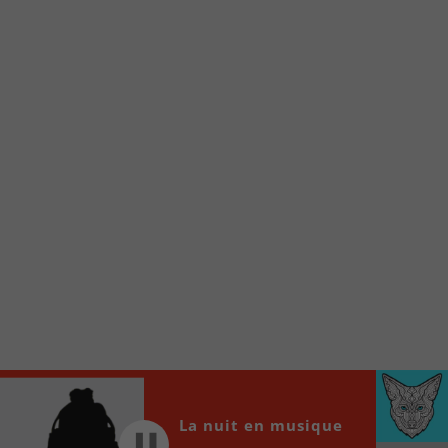
Voici la procédure ;)
À partir de votre téléphone, allez sur le site
internet de la Radio allumée au
www.fm1033.ca
Ensuite cliquez sur l’icône situé au bas de
votre écran
(celui qui représente un carré incluant une
flèche dirigé vers le haut)
Cliquez maintenant sur l’option Ajouter sur
l’écran d’accueil et vous verrez apparaître le
logo du FM 103,3
Faites Enregistrer en haut à droite.
Et voilà! Toutes les infos et l’écoute de votre radio
locale vous sont maintenant accessibles en un clic!
Audio
00:00
00:00
La nuit en musique
Player