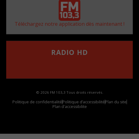
Téléchargez notre application dès maintenant !
RADIO HD
••••••••••••••••••
Comment synthoniser la fréquence HD dans
votre voiture
© 2026 FM 103,3 Tous droits réservés.
Politique de confidentialité
Politique d’accessibilité
Plan du site
Plan d'accessibilite