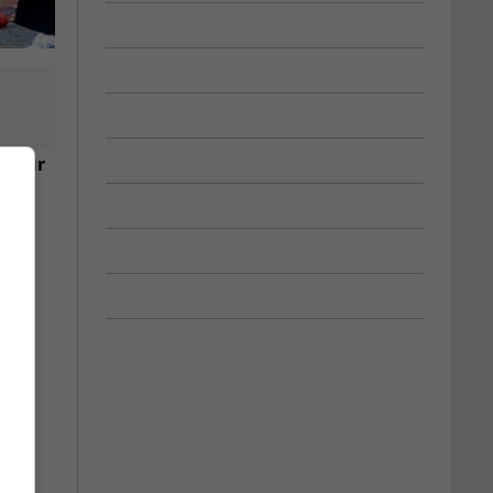
, pour
e et
 40