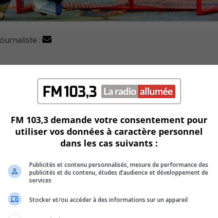
journaliste :
e dans les rues résidentielles sera désormais de 40 km/h
s abords des parcs et des écoles seront maintenus à 30 km/h.
FM 103,3 demande votre consentement pour
utiliser vos données à caractère personnel
ur les rues collectrices comme Richelieu, Saint-Jean-Baptist
dans les cas suivants :
s au Québec, qui ont déjà instauré la limitation de vitesse de
Publicités et contenu personnalisés, mesure de performance des
publicités et du contenu, études d’audience et développement de
services
Stocker et/ou accéder à des informations sur un appareil
 au cours des prochaines semaines.