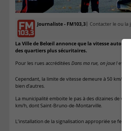
|
Journaliste - FM103,3
Contacter le ou la 
La Ville de Belœil annonce que la vitesse autorisé
des quartiers plus sécuritaires.
Pour les rues accréditées
Dans ma rue, on joue
!
et le
Cependant, la limite de vitesse demeure à 50 km/h po
bien d’autres.
La municipalité emboite le pas à des dizaines de ville
km/h, dont Saint-Bruno-de-Montarville.
L’installation de la signalisation appropriée se fera