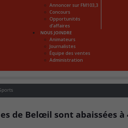
Annoncer sur FM103,3
Concours
Opportunités
d’affaires
NOUS JOINDRE
Animateurs
Journalistes
Équipe des ventes
Administration
Sports
les de Belœil sont abaissées à