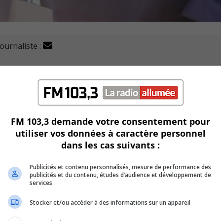
journaliste :
rd-Montpetit pour offrir un cours de francisation spécia
ontérégie à offrir une telle formation.
FM 103,3 demande votre consentement pour
utiliser vos données à caractère personnel
ntes à la profession, notamment grâce à leur meilleure
dans les cas suivants :
ine de la santé.
Publicités et contenu personnalisés, mesure de performance des
s aux entreprises (DFCSAE) du cégep Édouard-Montpetit fait v
publicités et du contenu, études d’audience et développement de
 pénurie de main-d’oeuvre qui touche le secteur de la santé.
services
Stocker et/ou accéder à des informations sur un appareil
ation débute les cours le 1er octobre.