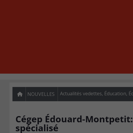
Actualités vedettes
,
Éducation
,
É
NOUVELLES
Cégep Édouard-Montpetit:
spécialisé