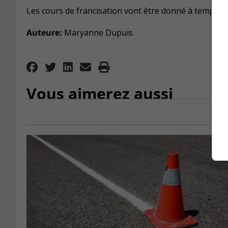
Les cours de francisation vont être donné à temps pa
Auteure:
Maryanne Dupuis
Vous aimerez aussi