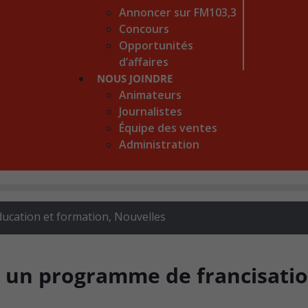
Annoncer sur FM103,3
Concours
Opportunités
d’affaires
NOUS JOINDRE
Animateurs
Journalistes
Équipe des ventes
Administration
ducation et formation
,
Nouvelles
 un programme de francisati