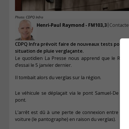
Photo: CDPQ Infra
|
Henri-Paul Raymond - FM103,3
Contacter
CDPQ Infra prévoit faire de nouveaux tests pour l
situation de pluie verglaçante.
Le quotidien La Presse nous apprend que le Rése
d’essai le 5 janvier dernier.
Il tombait alors du verglas sur la région.
Le véhicule se déplaçait via le pont Samuel-De Ch
pont.
L’arrêt est dû à une perte de connexion entre la cat
voiture (le pantographe) en raison du verglas).