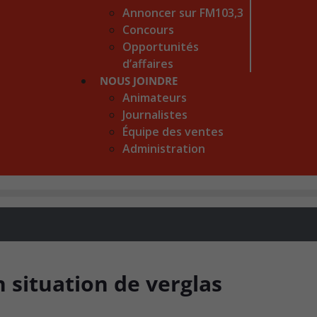
Annoncer sur FM103,3
Concours
Opportunités
d’affaires
NOUS JOINDRE
Animateurs
Journalistes
Équipe des ventes
Administration
 situation de verglas