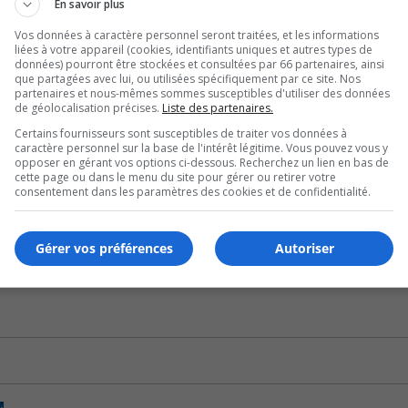
En savoir plus
our déglacer les caténaires.
Vos données à caractère personnel seront traitées, et les informations
liées à votre appareil (cookies, identifiants uniques et autres types de
pération.
données) pourront être stockées et consultées par 66 partenaires, ainsi
que partagées avec lui, ou utilisées spécifiquement par ce site. Nos
partenaires et nous-mêmes sommes susceptibles d'utiliser des données
cas de besoin, et ce, en tout temps.
de géolocalisation précises.
Liste des partenaires.
Certains fournisseurs sont susceptibles de traiter vos données à
xtrême, car les équipes voulaient tester ses limites.
caractère personnel sur la base de l'intérêt légitime. Vous pouvez vous y
opposer en gérant vos options ci-dessous. Recherchez un lien en bas de
M entre Brossard et l’île de Montréal a d’ailleurs été repo
cette page ou dans le menu du site pour gérer ou retirer votre
consentement dans les paramètres des cookies et de confidentialité.
 pour lui permettre de poursuivre dans cette direction avant
Gérer vos préférences
Autoriser