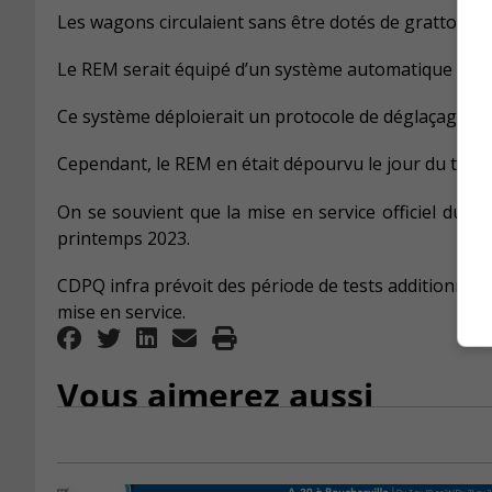
Les wagons circulaient sans être dotés de grattoirs p
Le REM serait équipé d’un système automatique en o
Ce système déploierait un protocole de déglaçage en 
Cependant, le REM en était dépourvu le jour du test e
On se souvient que la mise en service officiel du RE
printemps 2023.
CDPQ infra prévoit des période de tests additionnels
mise en service.
Vous aimerez aussi