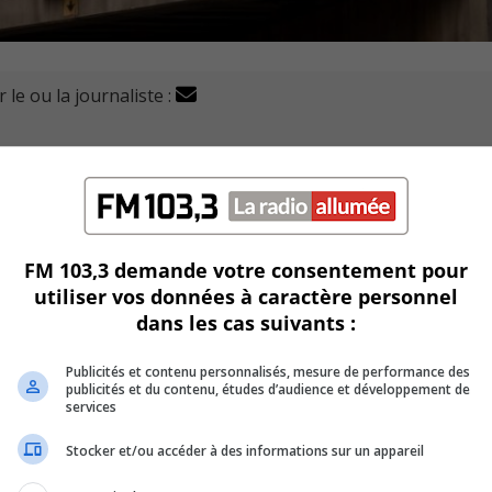
 le ou la journaliste :
es déplacements du REM sur la Rive-Sud vers Montréal do
au express métropolitain a connu une panne lors d’une 
FM 103,3 demande votre consentement pour
utiliser vos données à caractère personnel
dans les cas suivants :
amplain et s’est soudainement immobilisé peu après sa so
Publicités et contenu personnalisés, mesure de performance des
publicités et du contenu, études d’audience et développement de
services
énaire, qui alimente la voiture en électricité, et le contac
Stocker et/ou accéder à des informations sur un appareil