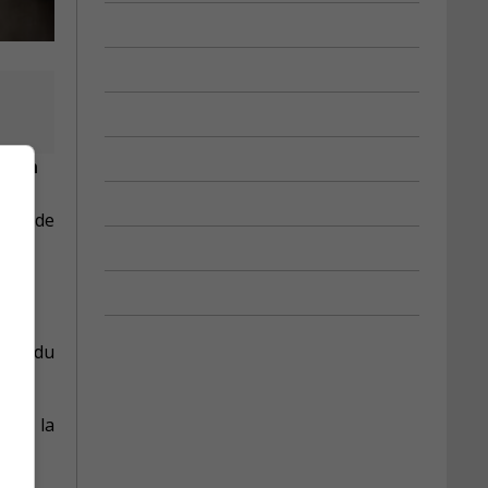
nt en
période
rtie du
t de la