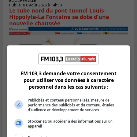
BOUCHERVILLE
Publié le 6 août 2026 à 14h50
Le tube nord du pont-tunnel Louis-
Hippolyte-La Fontaine se dote d’une
nouvelle chaussée
FM 103,3 demande votre consentement
pour utiliser vos données à caractère
personnel dans les cas suivants :
Publicités et contenu personnalisés, mesure de
BOUCHERVILLE
performance des publicités et du contenu, études
Publié le 5 août 2026 à 15h25
d’audience et développement de services
Le MTMD annonce des fermetures sur
l’autoroute 20 à Boucherville
Stocker et/ou accéder à des informations sur un
appareil