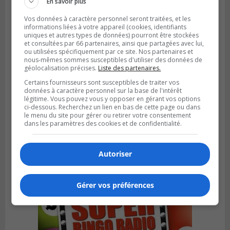
En savoir plus
Vos données à caractère personnel seront traitées, et les
informations liées à votre appareil (cookies, identifiants
uniques et autres types de données) pourront être stockées
et consultées par 66 partenaires, ainsi que partagées avec lui,
ou utilisées spécifiquement par ce site. Nos partenaires et
nous-mêmes sommes susceptibles d'utiliser des données de
géolocalisation précises.
Liste des partenaires.
Certains fournisseurs sont susceptibles de traiter vos
données à caractère personnel sur la base de l'intérêt
légitime. Vous pouvez vous y opposer en gérant vos options
ci-dessous. Recherchez un lien en bas de cette page ou dans
VIEUX-LONGUEUIL
le menu du site pour gérer ou retirer votre consentement
Publié le 31 juillet 2026 à 14h20
dans les paramètres des cookies et de confidentialité.
Le RTL dévoile sa nouvelle flotte de
transport adapté
Autoriser
Gérer vos préférences