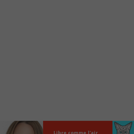
d’accueil rapidement.
Voici la procédure ;)
À partir de votre téléphone, allez sur le site
internet de la Radio allumée au
www.fm1033.ca
Ensuite cliquez sur l’icône situé au bas de
votre écran
(celui qui représente un carré incluant une
flèche dirigé vers le haut)
Cliquez maintenant sur l’option Ajouter sur
l’écran d’accueil et vous verrez apparaître le
logo du FM 103,3
Faites Enregistrer en haut à droite.
Et voilà! Toutes les infos et l’écoute de votre radio
locale vous sont maintenant accessibles en un clic!
Audio
Libre comme l’air