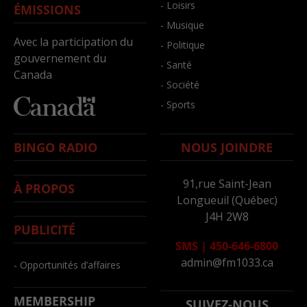
- Loisirs
ÉMISSIONS
- Musique
Avec la participation du
- Politique
gouvernement du
- Santé
Canada
- Société
- Sports
BINGO RADIO
NOUS JOINDRE
91,rue Saint-Jean
À PROPOS
Longueuil (Québec)
J4H 2W8
PUBLICITÉ
SMS
|
450-646-6800
admin@fm1033.ca
- Opportunités d’affaires
MEMBERSHIP
SUIVEZ-NOUS