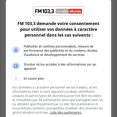
LONGUEUIL
Publié le 4 août 2026 à 08h28
Longueuil demande de reporter une
FM 103,3 demande votre consentement
élection partielle
pour utiliser vos données à caractère
personnel dans les cas suivants :
Publicités et contenu personnalisés, mesure de
performance des publicités et du contenu, études
d’audience et développement de services
Stocker et/ou accéder à des informations sur un
appareil
En savoir plus
Vos données à caractère personnel seront traitées, et les
informations liées à votre appareil (cookies, identifiants
VIEUX-LONGUEUIL
uniques et autres types de données) pourront être stockées
Publié le 3 août 2026 à 14h47
et consultées par 66 partenaires, ainsi que partagées avec lui,
Le Livre bleu rassemble 200 curieux à
ou utilisées spécifiquement par ce site. Nos partenaires et
Longueuil
nous-mêmes sommes susceptibles d'utiliser des données de
géolocalisation précises.
Liste des partenaires.