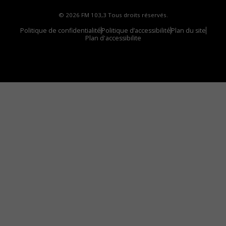
© 2026 FM 103,3 Tous droits réservés.
Politique de confidentialité
Politique d’accessibilité
Plan du site
Plan d'accessibilite
Comment installer notre vignette sur votre
appareil mobile