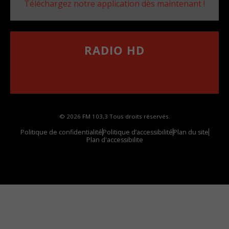
Téléchargez notre application dès maintenant !
RADIO HD
••••••••••••••••••
Comment synthoniser la fréquence HD dans
votre voiture
© 2026 FM 103,3 Tous droits réservés.
Politique de confidentialité
Politique d’accessibilité
Plan du site
Plan d'accessibilite