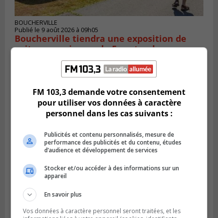
BOUCHERVILLE
Publié le 9 août 2026 à 09h05
Boucherville tiendra une exposition de
voitures anciennes le 5 septembre
FM 103,3 demande votre consentement
pour utiliser vos données à caractère
personnel dans les cas suivants :
Publicités et contenu personnalisés, mesure de
performance des publicités et du contenu, études
d’audience et développement de services
Stocker et/ou accéder à des informations sur un
appareil
SAINT-BRUNO-DE-MONTARVILLE
Publié le 8 août 2026 à 16h02
L’artiste Claudine Delorme récompensée
En savoir plus
pour son œuvre Ruelle à Saint-Bruno
Vos données à caractère personnel seront traitées, et les