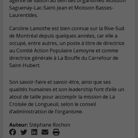
agente de liaison au sein des organismes Moisson
Saguenay-Lac-Saint-Jean et Moisson Basses-
Laurentides.
Caroline
Lamothe
est bien connue sur la Rive-Sud
de Mo
n
tréal depuis que
l
ques années, car elle a
occupé, entre autres, un poste à titre de directrice
au Comité Action Populaire L
e
moyne et comme
directrice générale à La Bouffe du Carr
e
four de
Saint-Hubert.
Son savoir-faire et savoir-être, ainsi que ses
qualités huma
i
nes et son leadership font d’elle un
atout de taille pour a
c
complir la mission de La
Croisée de Longueuil, selon le conseil
d’administration de l’organisme.
Auteur:
Stéphane
Rochon