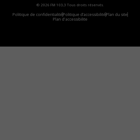
© 2026 FM 103,3 Tous droits réservés.
Politique de confidentialité
Politique d’accessibilité
Plan du site
Plan d'accessibilite
Comment installer notre vignette sur votre
appareil mobile