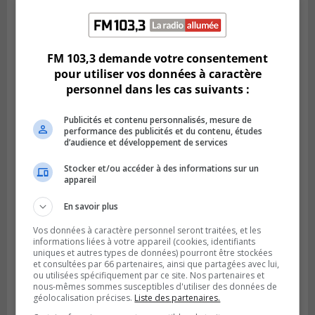
Publié le 6 juillet 2026 à 11h18
Climat Québec dévoile deux candidats
FM 103,3 demande votre consentement
pour l’Agglomération
pour utiliser vos données à caractère
personnel dans les cas suivants :
Publicités et contenu personnalisés, mesure de
performance des publicités et du contenu, études
d’audience et développement de services
Stocker et/ou accéder à des informations sur un
appareil
En savoir plus
Vos données à caractère personnel seront traitées, et les
informations liées à votre appareil (cookies, identifiants
uniques et autres types de données) pourront être stockées
Publié le 6 juillet 2026 à 09h33
et consultées par 66 partenaires, ainsi que partagées avec lui,
Longueuil conclue un contrat pour
ou utilisées spécifiquement par ce site. Nos partenaires et
valoriser des cendres d’incinération
nous-mêmes sommes susceptibles d'utiliser des données de
géolocalisation précises.
Liste des partenaires.