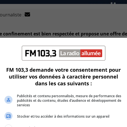
journaliste :
de confinement est bien respectée et propose une offre d
.
essources en loisirs en ligne comme des activités culturelles,
FM 103,3 demande votre consentement pour
oser de nouvelles activités régulièrement pour bien divertir l
utiliser vos données à caractère personnel
dans les cas suivants :
Publicités et contenu personnalisés, mesure de performance des
publicités et du contenu, études d’audience et développement de
services
Stocker et/ou accéder à des informations sur un appareil