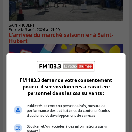
SAINT-HUBERT
Publié le 3 août 2026 à 12h00
L’arrivée du marché saisonnier à Saint-
Hubert
FM 103,3 demande votre consentement
pour utiliser vos données à caractère
personnel dans les cas suivants :
Publicités et contenu personnalisés, mesure de
performance des publicités et du contenu, études
d’audience et développement de services
SAINT-BRUNO-DE-MONTARVILLE
Publié le 2 août 2026 à 08h06
Stocker et/ou accéder à des informations sur un
La Fête des parcs est de retour à Saint-
appareil