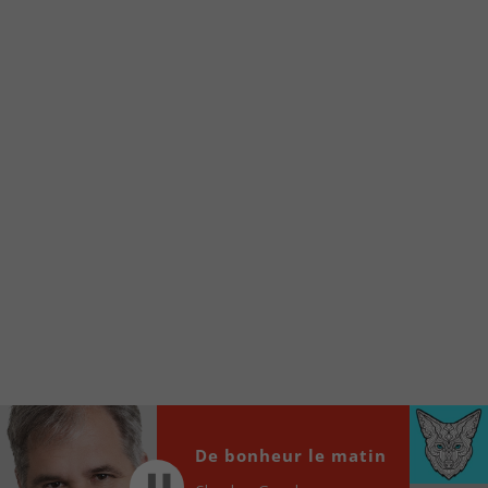
Voici la procédure ;)
À partir de votre téléphone, allez sur le site
internet de la Radio allumée au
www.fm1033.ca
Ensuite cliquez sur l’icône situé au bas de
votre écran
(celui qui représente un carré incluant une
flèche dirigé vers le haut)
Cliquez maintenant sur l’option Ajouter sur
l’écran d’accueil et vous verrez apparaître le
logo du FM 103,3
Faites Enregistrer en haut à droite.
Et voilà! Toutes les infos et l’écoute de votre radio
locale vous sont maintenant accessibles en un clic!
Audio
De bonheur le matin
00:00
00:00
Player