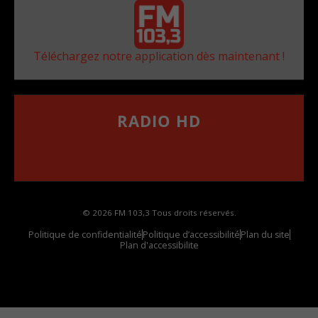
Téléchargez notre application dès maintenant !
RADIO HD
••••••••••••••••••
Comment synthoniser la fréquence HD dans
votre voiture
© 2026 FM 103,3 Tous droits réservés.
Politique de confidentialité
Politique d’accessibilité
Plan du site
Plan d'accessibilite