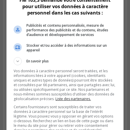
FM 103,3 demande votre consentement
pour utiliser vos données à caractère
personnel dans les cas suivants :
Publicités et contenu personnalisés, mesure de
performance des publicités et du contenu, études
d’audience et développement de services
Stocker et/ou accéder à des informations sur un
appareil
SAINT-LAMBERT
Publié le 4 août 2026 à 12h00
En savoir plus
Une conseillère de Saint-Lambert craint le
développement de MET
Vos données à caractère personnel seront traitées, et les
informations liées à votre appareil (cookies, identifiants
uniques et autres types de données) pourront être stockées
et consultées par 66 partenaires, ainsi que partagées avec lui,
ou utilisées spécifiquement par ce site. Nos partenaires et
nous-mêmes sommes susceptibles d'utiliser des données de
géolocalisation précises.
Liste des partenaires.
Certains fournisseurs sont susceptibles de traiter vos
données à caractère personnel sur la base de l'intérêt
légitime. Vous pouvez vous y opposer en gérant vos options
ci-dessous. Recherchez un lien en bas de cette page ou dans
le menu du site pour gérer ou retirer votre consentement