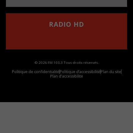
RADIO HD
••••••••••••••••••
Comment synthoniser la fréquence HD dans
votre voiture
© 2026 FM 103,3 Tous droits réservés.
Politique de confidentialité
Politique d’accessibilité
Plan du site
Plan d'accessibilite