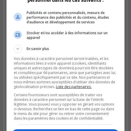
personnel dans les cas suivants :
Publicités et contenu personnalisés, mesure de
performance des publicités et du contenu, études
d’audience et développement de services
Publié le 6 juillet 2026 à 09h33
Stocker et/ou accéder à des informations sur un
Longueuil conclue un contrat pour
appareil
valoriser des cendres d’incinération
En savoir plus
Vos données à caractère personnel seront traitées, et les
informations liées à votre appareil (cookies, identifiants
uniques et autres types de données) pourront être stockées
et consultées par 66 partenaires, ainsi que partagées avec lui,
ou utilisées spécifiquement par ce site. Nos partenaires et
nous-mêmes sommes susceptibles d'utiliser des données de
géolocalisation précises.
Liste des partenaires.
Certains fournisseurs sont susceptibles de traiter vos
données à caractère personnel sur la base de l'intérêt
légitime. Vous pouvez vous y opposer en gérant vos options
ci-dessous. Recherchez un lien en bas de cette page ou dans
le menu du site pour gérer ou retirer votre consentement
dans les paramètres des cookies et de confidentialité.